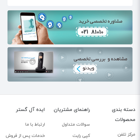
انواع هدست یالینک
هدست های یالینک در انواع مختلف به صورت باسیم و بی سیم
طراحی شده و به شما این امکان را می دهد تا بر اساس نیاز خود
بهترین انتخاب را داشته باشید. از جمله مدل های هدست یالینک
می توان به مدل های بلوتوثی بیسیم، هدست های بیسیم دکت و
هدست های باسیم اشاره کرد.
ویژگی های هدست یالینک
هدست های یالینک طوری طراحی شده اند که برای مکان های
مختلف کاربری های متفاوت دارند. هدست ها در مدل های تگ
گوشی Mono و دو گوشی Dual به بازار عرضه شده اند. کیفیت
صدای HD در این هدست ها باعث می شود تا از تماسی شفاف و
دسته بندی
راهنمای مشتریان
ایده آل گستر
واضح بهره ببرید. ویژگی فیلترینگ نویز، صداهای مزاحم و نویز اطراف
محصولات
سوالات متداول
ارتباط با ما
را از بین می برد و کلام شما به راحتی و درست به مخاطب منتقل
می کند.
مرکز تلفن
کپی رایت
خدمات پس از فروش