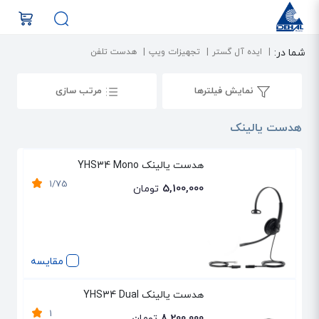
شما در:
ایده آل گستر
تجهیزات ویپ
هدست تلفن
نمایش فیلترها
مرتب سازی
هدست یالینک
هدست یالینک YHS34 Mono
1/75
5,100,000
تومان
مقایسه
هدست یالینک YHS34 Dual
1
8,200,000
تومان