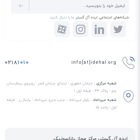
شبکه‌های اجتماعی ایده آل گستر
ما را دنبال کنید
۰۲۱۸
۱۰۱۰
info[at]idehal.org
شعبه مرکزی :
خیابان مطهری - ابتدای خیابان فجر - روبروی بیمارستان
جم - پلاک ۴۳ - طبقه اول ۱
شعبه میرداماد :
بلوار میرداماد - جنب مترو میرداماد - پاساژ رز - طبقه
اول - واحد ۱۵
ایده آل گستر، مرکز مجاز پاناسونیک