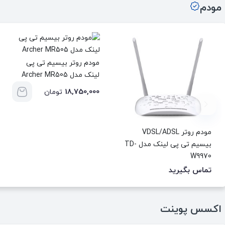
مودم
مودم روتر بیسیم تی پی
لینک مدل Archer MR505
18,750,000
تومان
مودم روتر VDSL/ADSL
بیسیم تی پی لینک مدل TD-
W9970
تماس بگیرید
اکسس پوینت