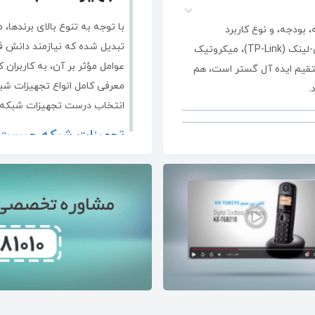
با توجه به تنوع بالای برندها
بودجه، و نوع کاربرد
تبدیل شده که نیازمند دانش ف
(خانگی، تجاری، یا سازمانی) را در نظر گرفت. اما به طور کلی، تی‌پی-لینک (TP-Link)، میکروتیک
عوامل مؤثر بر آن، به کاربران 
 پشتیبانی مستقیم ایده آل گستر است، هم
معرفی کامل انواع تجهیزات شبک
.
انتخاب درست تجهیزات شبکه ب
تجهیزات شبکه چیست و 
شبکه‌های کامپیوتری مجموعه‌ا
زیز است.
یکدیگر متصل می‌شوند تا بتوانن
اداری، تجاری و سازمانی نقش اس
استفاده از تجهیزات مناسب شب
افزایش سرعت انتقال اطلاعات، 
ند.
اشاره کرد.
به طور کلی، شبکه‌های کامپیو
کاربرد، دسته‌بندی می‌شوند. د