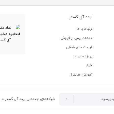
آورده شده است:
(Local Area Network) شبکه محلی یا LAN:
محدوده کوچک (مثل یک دفتر ی
ایده آل گستر
برای اتصال دستگاه‌ها در یک م
ارتباط با ما
(Wide Area Network) شبکه گسترده یا WAN:
خدمات پس از فروش
محدوده جغرافیایی بزرگ (مثل ش
برای اتصال شبکه‌های محلی از
فرصت های شغلی
(Metropolitan Area Network) شبکه شهری یا MAN:
پروژه های ما
محدوده یک شهر یا منطقه شه
اخبار
برای اتصال چندین LAN در یک شهر.
(Personal Area Network) شبکه شخصی یا PAN:
آموزش سانترال
محدوده بسیار کوچک (چند متر،
برای اتصال دستگاه‌های شخصی
(Campus Area Network) شبکه دانشگاهی یا CAN:
شبکه‌های اجتماعی ایده آل گستر
ما 
محدوده یک مجموعه دانشگاهی 
ترکیبی از چندین LAN در یک محدوده خاص.