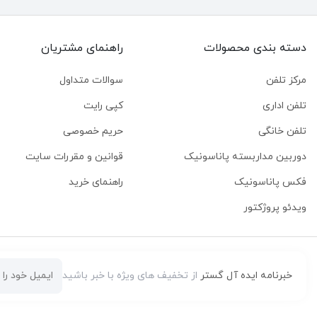
تمام محصولات ایده‌آل‌گستر دارای ضمانت معتبر 6 ماهه است.
دسته بندی محصولات
راهنمای مشتریان
مدت زمان ارسال سفارش چقدر است؟
مرکز تلفن
سوالات متداول
تهران فقط در چند ساعت، شهرهای نزدیک 24 و شهرهای دور از 24 تا 48 ساعت.
تلفن اداری
کپی رایت
تلفن خانگی
حریم خصوصی
آیا خدمات نصب یا کابل‌کشی هم ارائه می‌شود؟
دوربین مداربسته پاناسونیک
قوانین و مقررات سایت
فکس پاناسونیک
راهنمای خرید
بله این نوع خدمات نیز ارائه می‌شود.
ویدئو پروژکتور
خبرنامه ایده آل گستر
از تخفیف های ویژه با خبر باشید