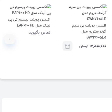
اکسس پوینت بیسیم تی پی
اکسس پوینت بی سیم
لینک مدل EAP620 HD
گرنداستریم مدل
تماس بگیرید
GWN7605LR
17,800,000
تومان