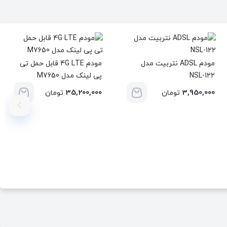
مودم ADSL نتربیت مدل
مودم 4G LTE قابل حمل تی
NSL-122
پی لینک مدل M7650
35,200,000
3,950,000
تومان
تومان