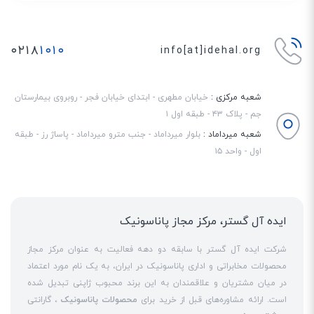
۰۲۱۸
۱۰۱۰
info[at]idehal.org
شعبه مرکزی :
خیابان مطهری - ابتدای خیابان فجر - روبروی بیمارستان
جم - پلاک ۴۳ - طبقه اول ۱
شعبه میرداماد :
بلوار میرداماد - جنب مترو میرداماد - پاساژ رز - طبقه
اول - واحد ۱۵
ایده آل گستر، مرکز مجاز پاناسونیک
شرکت ایده آل گستر با سابقه دو دهه فعالیت به عنوان مرکز مجاز
محصولات مخابراتی و اداری پاناسونیک در ایران، به یک نام مورد اعتماد
در میان مشتریان و علاقمندان به این برند محبوب ژاپنی تبدیل شده
است. ارائه مشاوره‌های قبل از خرید برای
محصولات پاناسونیک
، گارانتی