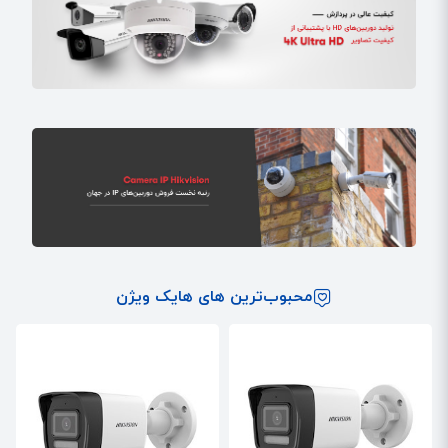
خود را در سالیان اخیر، روانه بازارهای جهانی کرده و توانسته بخش عظیمی از
بازار این محصولات امنیتی مهم را تحت کنترل خود دربیاورد.
هایک ویژن به عنوان یک شرکت پیشرو در صنعت نظارت ویدیویی، هم‌اکنون
محصولات خود را با تکیه بر هوش مصنوعی، یادگیری عمیق، ادراک ماشین،
کلان داده (بیگ دیتا) در سطح فوق‌العاده‌ای از کیفیت و اطمینان، به مشتریان
خود در اقصی نقاط جهان از جمله ایران، عرضه می‌نماید. در ایران هم محصولات
این شرکت توسط نمایندگی هایک ویژن به صورت گسترده در دسترس
مشتریان قرار دارند.
هایک ویژن دوربین‌های تحت شبکه خود را برای رفع نیازهای مختلف از قبیل
نظارت کلی ویدیو، تحلیل محتوای ویدیویی با الگوریتم‌های یادگیری عمیق و ...
طراحی و تولید می‌کند. دوربین‌های شبکه هایک ویژن با ارائه تصاویر با کیفیت
بالا در طیف وسیعی از شرایط نوری، به حداقل رساندن نیازهای ذخیره‌سازی و
محبوب‌ترین های هایک ویژن
پهنای باند و همچنین ارائه آگاهی موقعیتی مبتنی بر داده، می‌توانند به
کاربران در تصمیم‌گیری هوشمند کمک کنند.
شرکت هایک ویژن از سال 2005 وارد عرضه تولید دوربین‌های مداربسته تحت
شبکه، دستگاه‌های ذخیره‌سازی DVR و NVR شد. کیفیت بالای دوربین‌های
Hikvision سبب شد این برند در سال 2017، رده نخست فروش دوربین‌های آی
پی را در جهان، به خود اختصاص دهد. این شرکت هم‌‌اکنون راه خود را به سمت