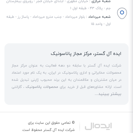
شعبه مرکزی :
خیابان مطهری - ابتدای خیابان فجر - روبروی بیمارستان
جم - پلاک ۴۳ - طبقه اول ۱
شعبه میرداماد :
بلوار میرداماد - جنب مترو میرداماد - پاساژ رز - طبقه
اول - واحد ۱۵
ایده آل گستر، مرکز مجاز پاناسونیک
شرکت ایده آل گستر با سابقه دو دهه فعالیت به عنوان مرکز مجاز
محصولات مخابراتی و اداری پاناسونیک در ایران، به یک نام مورد اعتماد
در میان مشتریان و علاقمندان به این برند محبوب ژاپنی تبدیل شده
است. ارائه مشاوره‌های قبل از خرید برای
محصولات پاناسونیک
، گارانتی
بیشتر ببینید...
18 ماهه معتبر و شرکتی برای کلیه محصولات عرضه شده و تعهد کامل
به تمامی خدمات
نمایندگی پاناسونیک
در قبال مشتریان عزیز، کلید
واژه‌های سربلندی ایده آل گستر در میان همراهان خود محسوب
می‌شوند. یکی از حوزه‌های اصلی فعالیت ایده آل گستر، نصب و راه‌اندازه
انواع مراکز
سانترال
است. این مهم با اتکا به تکنسین‌های فنی و مجرب
© تمامی حقوق این سایت برای
که در این
نمایندگی سانترال پاناسونیک
حاضر هستند، حاصل می‌شود. به
شرکت
ایده آل گستر
محفوظ است.