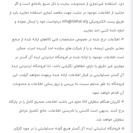
دارد. استفاده غیرتجاری از محتویات سایت با ذكر منبع بلامانع است و اگر
مایلید از اطلاعات موجود در سایت جهت مقاصد تجاری استفاده نمایید باید از
طریق پست الکترونیکی
info@Idehal.org
درخواست خود را ارسال نموده و
اجازه نامه كتبی اخذ نمایید.
۳- اطلاعات درج شده در خصوص مشخصات فنی كالاهای ارائه شده از منابع
معتبر خارجی ترجمه، و یا از شركت های سازنده اخذ گردیده است، ممکن
است اطلاعات موجود یا ارائه شده در فروشگاه اینترنتی ایده آل گستر در
مواردی غیر دقیق یا دارای خطاهای نگارشی باشد، لذا فروشگاه اینترنتی ایده
آل گستر مسئولیتی در قبال اطلاعات ارائه شده برعهده نخواهد گرفت. این
فروشگاه به طور مداوم نسبت به بررسی و بروز رسانی اطلاعات و محتویات
آن اقدام خواهد نمود.
۴- كاربران هنگام سفارش كالا ملزم می باشند اطلاعات صحیح كامل را در پایگاه
درج کنند. بدیهی است کاستی یا نادرستی اطلاعات، مانع تکمیل مراحل
سفارش خواهد شد.
۵- فروشگاه اینترنتی ایده آل گستر هیچ گونه مسئولیتی را در مورد کارکرد