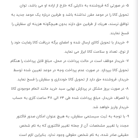
۵- در صورتی که فروشنده به دلایلی که خارج از اراده او می باشد، توان
تحویل کالا را در موعد مقرر نداشته باشد و طرفین درباره یک موعد جدید به
توافق نرسند، هریك از طرفین حق دارند بدون هیچگونه هزینه ای سفارش را
فسخ نمایند.
۶- خریدار با تحویل کالای ارسال شده و امضای برگه دریافت کالا رضایت خود را
از نوع، تعداد و سلامت کالا ابراز می نماید.
۷- خریدار موظف است در حالت پرداخت در محل، مبلغ قابل پرداخت را هنگام
تحویل کالا بپردازد. در صورت عدم پرداخت وجه در موعد تعیین شده توسط
خریدار، فروشنده حق دارد از تحویل کالا خودداری و سفارش را فسخ نماید.
۸- در صورت بروز مشکل در پردازش نهایی سبد خرید مانند اتمام موجودی کالا
یا انصراف خریدار، مبلغ پرداخت شده طی ۲۴ الی ۴۸ ساعت کاری به حساب
خریدار واریز خواهد شد.
۹- با توجه به ثبت سیستمی سفارش، به هیچ عنوان امکان صدور فاکتور
مجدد یا تغییر مشخصات آن از جمله تغییر فاکتوری که به نام شخص
حقیقی صادر شده، به نام شخص حقوقی وجود ندارد. بنابراین لازم است