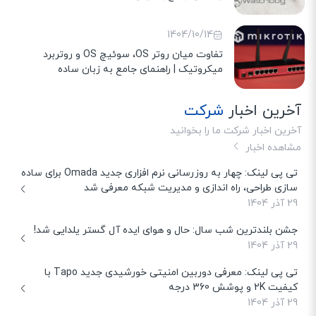
1404/10/14
تفاوت میان روتر OS، سوئیچ OS و روتربرد
میکروتیک | راهنمای جامع به زبان ساده
آخرین اخبار
شرکت
آخرین اخبار شرکت ما را بخوانید
مشاهده اخبار
تی پی لینک: چهار به روزرسانی نرم افزاری جدید Omada برای ساده
سازی طراحی، راه اندازی و مدیریت شبکه معرفی شد
29 آذر 1404
جشن بلندترین شب سال: حال و هوای ایده آل گستر یلدایی شد!
29 آذر 1404
تی پی لینک: معرفی دوربین امنیتی خورشیدی جدید Tapo با
کیفیت 2K و پوشش 360 درجه
29 آذر 1404