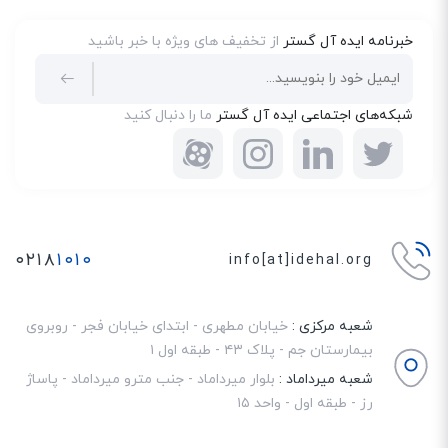
خبرنامه ایده آل گستر
از تخفیف های ویژه با خبر باشید
شبکه‌های اجتماعی ایده آل گستر
ما را دنبال کنید
۰۲۱۸
۱۰۱۰
info[at]idehal.org
شعبه مرکزی :
خیابان مطهری - ابتدای خیابان فجر - روبروی
بیمارستان جم - پلاک ۴۳ - طبقه اول ۱
شعبه میرداماد :
بلوار میرداماد - جنب مترو میرداماد - پاساژ
رز - طبقه اول - واحد ۱۵