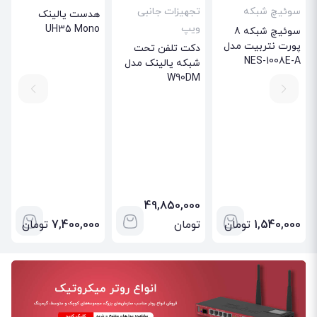
سوئیچ شبکه
تجهیزات جانبی
هدست یالینک
ویپ
UH35 Mono
سوئیچ شبکه 8
پورت نتربیت مدل
دکت تلفن تحت
NES-1008E-A
شبکه یالینک مدل
W90DM
49,850,000
1,540,000
تومان
تومان
7,400,000
تومان