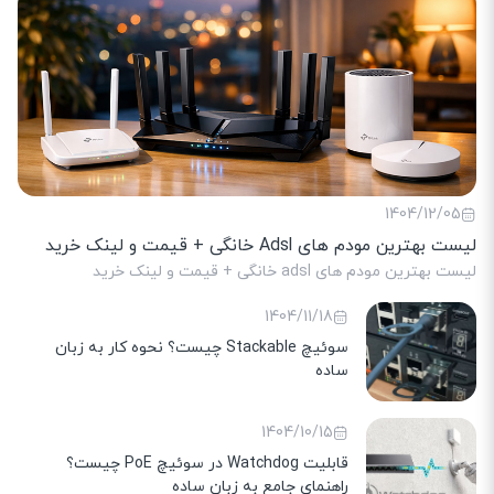
1404/12/05
لیست بهترین مودم های Adsl خانگی + قیمت و لینک خرید
لیست بهترین مودم های adsl خانگی + قیمت و لینک خرید
1404/11/18
سوئیچ Stackable چیست؟ نحوه کار به زبان
ساده
1404/10/15
قابلیت Watchdog در سوئیچ PoE چیست؟
راهنمای جامع به زبان ساده