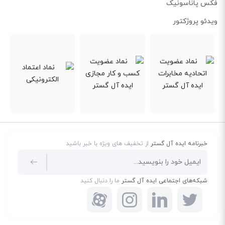
فکس پاناسونیک
تولید و عرضه مراکز سانترال سخت و افزاری و همچنین نرم افزاری
ویدئو پروژکتور
مشغول می‌باشند.
سهم زیادی از بازار مراکز تلفن در ایران، متعلق به تولیدات شرکت
پاناسونیک می‌باشد. این شرکت با هدف تولید یک مرکز اقتصادی و
آسان، بیش از 30 سال است گام در راه تولید مراکز تلفن نهاده است .
پاناسونیک اولین بار در سال 1986 با تولید مراکز کم ظرفیت خود بازار را
متحول نمود و از آن سال تا به امروز، مدل‌های مختلفی با ظرفیت‌های
گوناگون از سوی این شرکت تولید و به بازارهای جهانی عرضه شده‌اند.
دستگاه سانترال پاناسونیک
در ظرفیت‌های مختلفی به بازار عرضه
می‌شوند و لازم است در هنگام خرید به ظرفیت دستگاه و نیاز شرکت یا
خبرنامه ایده آل گستر
از تخفیف های ویژه با خبر باشید
سازمان خود توجه داشته باشید. همچنین در نظر داشته باشید که مرکز
مربوطه، امکان ارتقاء و توسعه را داشته باشد تا در آینده با مشکل
مواجه نشوید. تهیه
لوازم جانبی سانترال
برای راه اندازی یک تلفن
شبکه‌های اجتماعی ایده آل گستر
ما را دنبال کنید
داخلی، بسته به درخواست‌ها و امکانات مجموعه شما متغیر است اما
به طور کلی هر ارتباط داخلی از سه رکن کلی تشکیل می‌شود: مرکز
سانترال که خطوط شهری و داخلی را پشتیبانی می‌نماید؛
کارت سانترال