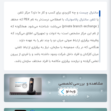
اطمینان حاصل نمایید امکان نصب تلفن های آنالوگ بر بستر
مخابراتی شما فراهم شده باشد.
سانترال چیست
و چه کاربردی برای کسب و کار ما دارد؟ مرکز تلفن
یا
تلفن سانترال پاناسونیک
با اصطلاحی درست‌تر به نام PBX که مخفف
( private branch exchange) می‌باشد؛ شناخته می‌شود. همانگونه که
آیا از گوشیهای دیجیتال میتوان بروی مراکز کم
از نام این مرکز مشخص است؛ به ادوات و تجهیزاتی اطلاق می‌گردد که
ظرفیت استفاده کرد؟
وظیفه برقراری ارتباط صوتی میان دو یا چند نفر را به عهده دارند .
خیر،روی مراکز کم ظرفیت فقط میتوان از گوشیهای آنالوگ و
هنگامی که در یک مجموعه یا سازمان، نیاز به برقراری ارتباط تلفنی
هیبراید(گوشی ۷۷۳۰)استفاده کرد.بی سیم ها و فکسها هم جزو
میان کارکنان و افراد داخل شرکت وجود داشته باشد و یا فردی از بیرون
گوشیهای آنالوگ هستن
تماس گرفته و نیازمند برقراری مکالمه با افراد مختلف سازمان باشد،
پیش از هر چیز به خرید یک مرکز تلفن سانترال نیاز خواهیم داشت.
هدف بعدی از خرید مرکز تلفن، اشتراک خطوط بیرونی بین استفاده
خطوط ۵ یا ۴ رقمی روی چه مراکزی قابل استفاده
کنندگان می‌باشد. به طور مثال ممکن است مجموعه‌ای دارای 20 خط
هستن؟
شهری بوده ولی بنا بر سیاست‌های کاری خود، تنها 5 خط را برای تماس
خطوط ۵یا ۴رقمی دو نوع هستندsipوpri
پرسنل به بیرون از سازمان در نظر گرفته و 15 خط باقیمانده را برای
خطوط priرا میتوان روی مراکز پرظرفیت سریTDA,TDEوNSنصب
تماس‌های مشتریان خود در نظر بگیرد.برای انجام این کار نیز نیاز به
کرد ولی خطوط SIPتنها روی مراکز تحت شبکه(TDEوNS)قابل
خرید و راه اندازی یک مرکز تلفن سانترال می‌باشد. کاربردهای یک مرکز