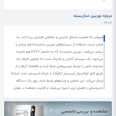
برای فضای خارجی باید از سری دوربین های بولت استفاده کنید
درباره
دوربین مداربسته
About
برای فضای های بین شهری که دید کامل به همه جا
داشته باشیم از چه نوع دوربینی باید استفاده
هرچقدر که اهمیت مسائل امنیتی و حفاظتی افزایش پیدا کند، به
کنیم؟
همان نسبت استفاده از سیستم‌های دوربین مداربسته هم بیشتر و
برای فضای بین شهری که بخوایم دید کامل ۳۶۰درجه داشته
بیشتر می‌شود. دوربین مداربسته که به اختصار CCTV هم نامیده
باشیم باید از سری دوربین های اسپید دام که با کیفیت Full HD
می‌شود، یک سیستم آنلاین و بلادرنگ است که تصاویر اطراف یک
تصویر میدهد استفاده کنید.
محدوده خاص را توسط دوربین‌هایی ضبط کرده و بلافاصله آن‌ها را از
طریق کابل کواکسیال (سیستم آنالوگ) یا شبکه (سیستم تحت شبکه)
ارسال می‌کند. این تصاویر و ویدیوهای ضبط شده، روی یک دستگاه
لطفا تفاوت بین دوربین های دام و بولت را بیان
ذخیره‌سازی یا فضای ابری ذخیره می‌شوند و قابلیت مشاهده در همان
کنید؟
لحظه و روی انواع نمایش‌گر‌های مختلف را دارند.
دوربین های بولت معمولا برای فضای باز که در شرایط اب و
دلیل استفاده از واژه مداربسته در این سیستم‌ها، این است که تصاویر
هوایی مختلف(باران -گرد و خاک)قرار دارد استفاده میشود در واقع
فقط به صورت اختصاصی پخش شده و به هیچ عنوان روی امواج
از استانداردIP66پشتیبانی‌میکند