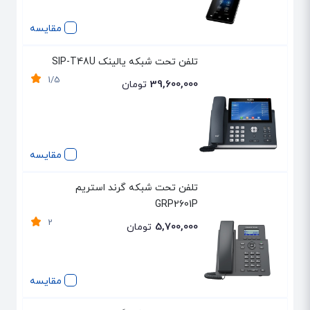
مقایسه
تلفن تحت شبکه یالینک SIP-T48U
1/5
39,600,000
تومان
مقایسه
تلفن تحت شبکه گرند استریم
GRP2601P
2
5,700,000
تومان
مقایسه