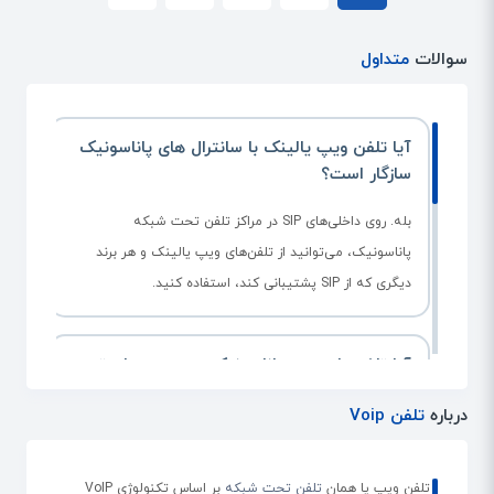
سوالات
متداول
آیا تلفن ویپ یالینک با سانترال های پاناسونیک
سازگار است؟
بله. روی داخلی‌های SIP در مراکز تلفن تحت شبکه
پاناسونیک، می‌توانید از تلفن‌های ویپ یالینک و هر برند
دیگری که از SIP پشتیبانی کند، استفاده کنید.
آیا تلفن‌های ویپ پاناسونیک روی سرورهای تحت
شبکه برندهای دیگر قابل نصب هستند؟
درباره
تلفن Voip
سری NT تلفن‌های پاناسونیک از SIP پشتیبانی نمی‌کنند.
بنابراین فقط در مراکز پاناسونیک قابل استفاده هستند. اما
تلفن ویپ یا همان
تلفن تحت شبکه
بر اساس تکنولوژی VoIP