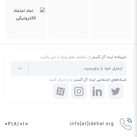
قابل ملاحظه‌ای بهبود ببخشد. بنابراین اگر به تازگی قصد راه‌اندازی
یک کسب و کار یا ارتقای کسب و کار قدیمی خود را دارید، در خرید
این تجهیزات و راه‌اندازی آن‌ها، کوچکترین تردیدی نداشته باشید.
قیمت تلفن ویپ
با توجه به نوسانات شدید ارز و عدم ثبات بازار، نمی‌توان یک قیمت
خبرنامه ایده آل گستر
از تخفیف های ویژه با خبر باشید
قطعی و ثابت برای تلفن‌های ویپ در نظر گرفت. با این‌حال، ما در وب
سایت ایده آل گستر، قیمت تلفن ویپ را به صورت روزانه درج
می‌کنیم. بنابراین برای اطلاع از آخرین و به روزترین قیمت یک تلفن
شبکه‌های اجتماعی ایده آل گستر
ما را دنبال کنید
VoIP، می‌توانید وارد وب سایت رسمی ما شده و از انواع مدل‌های
تلفن تحت شبکه، بازدید کنید.
شرکت ایده آل گستر تحت نظر مستقیم اتحادیه مخابراتی ایران کار
می‌کند. بنابراین تمامی قیمت‌هایی که در این مرکز به مشتریان عزیز
اعلام می‌شوند، منطبق بر قیمت قطعی و مصوب این اتحادیه خواهد
۰۲۱۸
۱۰۱۰
info[at]idehal.org
بود. از سویی دیگر، ما در طول دو دهه فعالیت خود و به جهت کسب
حداکثری رضایت مشتریان گرامی، همواره بر منصفانه بودن قیمت‌ها