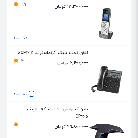
2/33
13,300,000
تومان
مقایسه
تلفن تحت شبکه گرنداستریم GXP1615
4
6,200,000
تومان
مقایسه
تلفن کنفرانس تحت شبکه یالینک
CP965
1
99,800,000
تومان