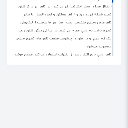
تلفن‌های ویپ UT و HDV این شرکت با پشتیبانی از پروتکل
(انتقال صدا در بستر اینترنت) کار می‌کند. این تلفن در مراکز تلفن
SIP، در تمام مراکز، قابل نصب و راه‌‌اندازی هستند.
تحت شبکه کاربرد دارد و از نظر عملکرد و نحوه اتصال، با سایر
تلفن‌های رومیزی متفاوت است. اخیرا هر جا صحبت از تلفن‌های
کاربرد تلفن ویپ در یک سازمان چیست؟
تجاری باشد، نام ویپ مطرح می‌شود. به عبارتی دیگر، تلفن ویپ
یک گام مهم رو به جلو، در پیشرفت صنعت تلفن‌های تجاری مدرن،
در مکان‌هایی که امکان کابل‌کشی تلفن وجود ندارد و بستر
محسوب می‌شود.
کابلی شبکه فراهم است، برای صرفه‌جویی در هزینه‌های
تلفن ویپ برای انتقال صدا از اینترنت استفاده می‌کند. همین موضوع
شرکت، می‌توان از تلفن‌های تحت شبکه یا ویپ به عنوان
باعث می‌شود کیفیت مکالماتی که از طریق این دستگاه‌ها برقرار
داخلی، استفاده کرد.
می‌شوند، بسیار بیشتر از تلفن‌های آنالوگ باشد. یک تلفن VoIP
تحرک، قابلیت اتصال و همکاری بیشتری را به شما ارائه می‌دهد. در
سالیان اخیر، شرکت‌های مختلفی اقدام به تولید تلفن‌های ویپ
نموده‌اند که در میان آن‌ها، پاناسونیک، یالینک و گرنداستریم با
استقبال بیشتری از سوی مشتریان مواجه شده‌اند.
تلفن‌های ویپ در دو مدل به بازار عرضه می‌شوند: مدل اول
تلفن‌هایی هستند که از پروتکل SIP پشتیبانی می‌کنند. این تلفن‌ها
در همه مراکز تلفن که سرور آن‌ها با SIP سازگار باشد، کار می‌کنند.