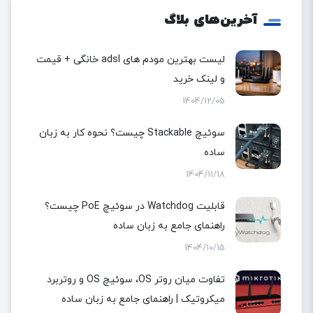
آخرین‌های بلاگ
لیست بهترین مودم های adsl خانگی + قیمت
و لینک خرید
1404/12/05
سوئیچ Stackable چیست؟ نحوه کار به زبان
ساده
1404/11/18
قابلیت Watchdog در سوئیچ PoE چیست؟
راهنمای جامع به زبان ساده
1404/10/15
تفاوت میان روتر OS، سوئیچ OS و روتربرد
میکروتیک | راهنمای جامع به زبان ساده