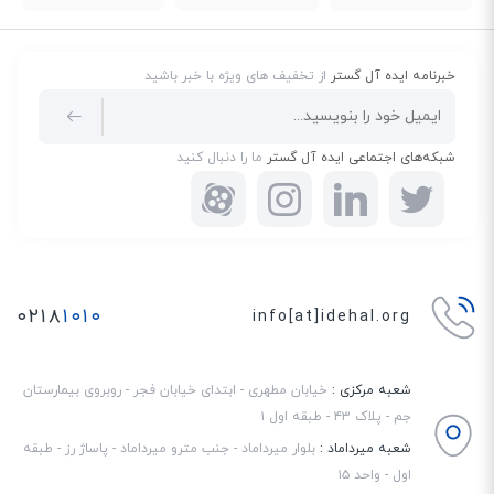
خبرنامه ایده آل گستر
از تخفیف های ویژه با خبر باشید
شبکه‌های اجتماعی ایده آل گستر
ما را دنبال کنید
۰۲۱۸
۱۰۱۰
info[at]idehal.org
شعبه مرکزی :
خیابان مطهری - ابتدای خیابان فجر - روبروی بیمارستان
جم - پلاک ۴۳ - طبقه اول ۱
شعبه میرداماد :
بلوار میرداماد - جنب مترو میرداماد - پاساژ رز - طبقه
اول - واحد ۱۵