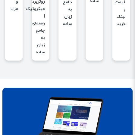
ساده
و
روتربرد
جامع
قیمت
مزایا
میکروتیک
به
و
|
زبان
لینک
راهنمای
ساده
خرید
جامع
به
زبان
ساده