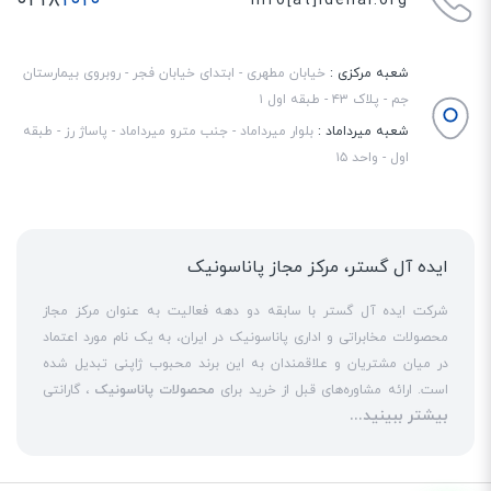
۰۲۱۸
۱۰۱۰
info[at]idehal.org
شعبه مرکزی :
خیابان مطهری - ابتدای خیابان فجر - روبروی بیمارستان
جم - پلاک ۴۳ - طبقه اول ۱
شعبه میرداماد :
بلوار میرداماد - جنب مترو میرداماد - پاساژ رز - طبقه
اول - واحد ۱۵
ایده آل گستر، مرکز مجاز پاناسونیک
شرکت ایده آل گستر با سابقه دو دهه فعالیت به عنوان مرکز مجاز
محصولات مخابراتی و اداری پاناسونیک در ایران، به یک نام مورد اعتماد
در میان مشتریان و علاقمندان به این برند محبوب ژاپنی تبدیل شده
است. ارائه مشاوره‌های قبل از خرید برای
محصولات پاناسونیک
، گارانتی
بیشتر ببینید...
18 ماهه معتبر و شرکتی برای کلیه محصولات عرضه شده و تعهد کامل
به تمامی خدمات
نمایندگی پاناسونیک
در قبال مشتریان عزیز، کلید
واژه‌های سربلندی ایده آل گستر در میان همراهان خود محسوب