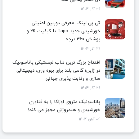
29 آذر 1404
تی پی لینک: معرفی دوربین امنیتی
خورشیدی جدید Tapo با کیفیت 2K و
پوشش 360 درجه
29 آذر 1404
افتتاح بزرگ ترین هاب لجستیکی پاناسونیک
در ژاپن؛ گامی بلند برای بهره وری، دیجیتالی
سازی و رقابت پذیری جهانی
29 آذر 1404
پاناسونیک متروی اوزاکا را به فناوری
خورشیدی و هیدروژنی مجهز می کند!
04 آبان 1404