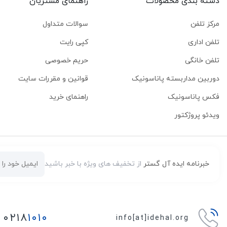
دسته بندی محصولات
راهنمای مشتریان
مرکز تلفن
سوالات متداول
تلفن اداری
کپی رایت
تلفن خانگی
حریم خصوصی
دوربین مداربسته پاناسونیک
قوانین و مقررات سایت
فکس پاناسونیک
راهنمای خرید
ویدئو پروژکتور
خبرنامه ایده آل گستر
از تخفیف های ویژه با خبر باشید
۰۲۱۸
۱۰۱۰
info[at]idehal.org