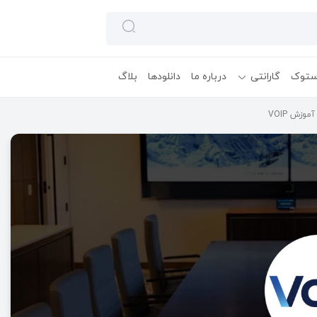
ستوک
گارانتی
درباره ما
دانلودها
بلاگ
وزش VOIP