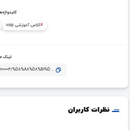
کلیدواژه‌ه
#
کلاس آموزشی voip
لینک مق
... https://www.idehal.org/news/ign0004/%D8%A8%D8%B1%D
نظرات کاربران