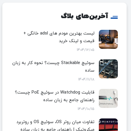
آخرین‌های بلاگ
لیست بهترین مودم های adsl خانگی +
قیمت و لینک خرید
1404/12/05
سوئیچ Stackable چیست؟ نحوه کار به زبان
ساده
1404/11/18
قابلیت Watchdog در سوئیچ PoE چیست؟
راهنمای جامع به زبان ساده
1404/10/15
تفاوت میان روتر OS، سوئیچ OS و روتربرد
میکروتیک | راهنمای جامع به زبان ساده