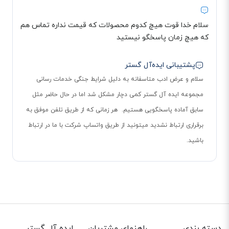
سلام خدا قوت هیچ کدوم محصولات که قیمت نداره تماس هم
که هیچ زمان پاسخگو نیستید
کال بلاک
شماره های مزاحم و یا ناخواسته را داخل لیست بلاک قرار دهید تا دیگر نتوانند با
پشتیبانی ایده‌آل گستر
شما تماس بگیرند.
سلام و عرض ادب متاسفانه به دلیل شرایط جنگی خدمات رسانی
منشی تلفنی
مجموعه ایده آل گستر کمی دچار مشکل شد اما در حال حاضر مثل
این گوشی قابلیت منشی تلفنی 18 دقیقه ای دارد. تلفن بعد از چند بوق به طور
سابق آماده پاسخگویی هستیم. هر زمانی که از طریق تلفن موفق به
خودکار روی پیغامگیر رفته و پیغام ها را ضبط می کند.
برقراری ارتباط نشدید میتونید از طریق واتساپ شرکت با ما در ارتباط
باشید.
دسته بندی
راهنمای مشتریان
ایده آل گستر