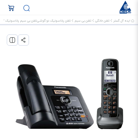
ایده آل گستر
تلفن خانگی
تلفن بی سیم
تلفن پاناسونیک دو گوشی
تلفن بی سیم پاناسونیک KX-TG3812