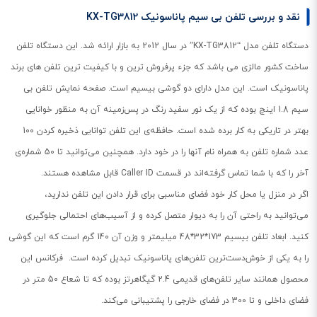
نقد و بررسی تلفن بی سیم پاناسونیک KX-TG3812
دستگاه تلفن مدل “KX-TG3812” در سال 2012 به بازار ارائه شد. این دستگاه تلفن
ساخت کشور مالزی می باشد که جزء پرفروش ترین و با کیفیت ترین تلفن های برند
پاناسونیک است. این مدل دارای دو گوشی بیسیم است. صفحه نمایش تلفن بی
سیم 1.8 اینچ بوده که از یک نور سفید رنگ در پس‌زمینه آن به منظور خوانایی
بهتر در تاریکی به کار برده شده است. حافظه‌ی این تلفن توانایی ذخیره کردن 100
عدد شماره تلفن به همراه نام آنها را در خود دارد. همچنین می‌توانید تا 50 شماره‌ی
آخر را که با شما تماس گرفته‌اند در قسمت Caller ID قابل مشاهده هستند.
اگر در منزل یا محل کار خود فضای مناسبی برای قرار دادن این تلفن ندارید،
می‌توانید به راحتی آن را به دیوار متصل کرده و از آسیب‌های احتمالی جلوگیری
کنید. ابعاد تلفن بیسیم 173*32*48 میلیمتر و وزن آن 140 گرم است که این گوشی
را به یکی از خوش‌دست‌ترین تلفن‌های پاناسونیک تبدیل کرده است. فرکانس این
محصول همانند سایر تلفن‌های قدیمی 2.4 گیگاهرتز بوده که تا شعاع 50 متر در
فضای داخلی و تا 300 در فضای خارجی را پشتیبانی می‌کند.