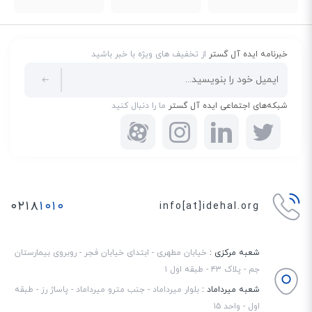
خبرنامه ایده آل گستر
از تخفیف های ویژه با خبر باشید
شبکه‌های اجتماعی ایده آل گستر
ما را دنبال کنید
۰۲۱۸
۱۰۱۰
info[at]idehal.org
شعبه مرکزی :
خیابان مطهری - ابتدای خیابان فجر - روبروی بیمارستان
جم - پلاک ۴۳ - طبقه اول ۱
شعبه میرداماد :
بلوار میرداماد - جنب مترو میرداماد - پاساژ رز - طبقه
اول - واحد ۱۵