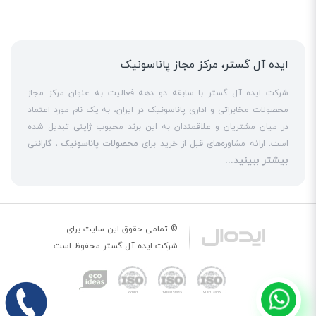
ایده آل گستر، مرکز مجاز پاناسونیک
شرکت ایده آل گستر با سابقه دو دهه فعالیت به عنوان مرکز مجاز
محصولات مخابراتی و اداری پاناسونیک در ایران، به یک نام مورد اعتماد
در میان مشتریان و علاقمندان به این برند محبوب ژاپنی تبدیل شده
است. ارائه مشاوره‌های قبل از خرید برای
محصولات پاناسونیک
، گارانتی
بیشتر ببینید...
18 ماهه معتبر و شرکتی برای کلیه محصولات عرضه شده و تعهد کامل
به تمامی خدمات
نمایندگی پاناسونیک
در قبال مشتریان عزیز، کلید
واژه‌های سربلندی ایده آل گستر در میان همراهان خود محسوب
می‌شوند. یکی از حوزه‌های اصلی فعالیت ایده آل گستر، نصب و راه‌اندازه
انواع مراکز
سانترال
است. این مهم با اتکا به تکنسین‌های فنی و مجرب
© تمامی حقوق این سایت برای
که در این
نمایندگی سانترال پاناسونیک
حاضر هستند، حاصل می‌شود. به
شرکت
ایده آل گستر
محفوظ است.
عنوان یک
نمایندگی تلفن پاناسونیک
، ایده آل گستر در زمینه کلیه
خدمات مبتنی بر
تلفن
از جمله عرضه
تلفن بیسیم
و
تلفن رومیزی
اورجینال،
تلفن سانترال
و
تلفن پاناسونیک
تحت شبکه و خرید
تلفن ویپ
حضوری پررنگ را در بازارهای داخلی تجربه کرده است. یکی دیگر از