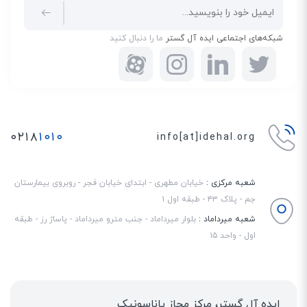
شبکه‌های اجتماعی ایده آل گستر
ما را دنبال کنید
۰۲۱۸
۱۰۱۰
info[at]idehal.org
شعبه مرکزی :
خیابان مطهری - ابتدای خیابان فجر - روبروی بیمارستان
جم - پلاک ۴۳ - طبقه اول ۱
شعبه میرداماد :
بلوار میرداماد - جنب مترو میرداماد - پاساژ رز - طبقه
اول - واحد ۱۵
ایده آل گستر، مرکز مجاز پاناسونیک