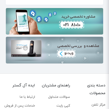
اگر چه استفاده از تلفن های بیسیم به نوبه ی خود مواردی را همراه
دارند، اما ویژگی های در نظر گرفته شده برای این محصولات، بار
مثبت کاربری آنها را به نسبت معایب بیشتر کرده است. در انتخاب
تلفن های بیسیم خانگی مواردی هست که باید به آنها توجه داشت
تا مناسب ترین محصول را برای نیاز خود خریداری کنید.
تلفن بیسیم پاناسونیک
تلفن بیسیم گیگاست
مزایای استفاده از تلفن بیسیم با دو گوشی
- تلفن های دو گوشی باعث می شوند تا هیچ وقت برای استفاده از
تلفن و ایجاد تماس معطل نمانید. تلفن هایی که دارای دو گوشی
مجزا هستند، از شارژ کافی برای مکالمات برخوردارند. زمان استفاده از
یک گوشی، گوشی دیگر را روی پایه بیس قرار دهید تا هر زمان شارژ
دسته بندی
راهنمای مشتریان
ایده آل گستر
گوشی در دستمان تمام شد، از دیگری استفاده کنید.
محصولات
سوالات متداول
ارتباط با ما
- زمانی که تلفن دو گوشی دارد، در هنگام مکالمه، دو نفر می توانند
همزمان با هم با مخاطب تماس بگیرند و حرف بزنند.
مرکز تلفن
کپی رایت
خدمات پس از فروش