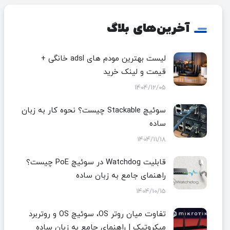
آخرین‌های بلاگ
لیست بهترین مودم های adsl خانگی +
قیمت و لینک خرید
1404/12/05
سوئیچ Stackable چیست؟ نحوه کار به زبان
ساده
1404/11/18
قابلیت Watchdog در سوئیچ PoE چیست؟
راهنمای جامع به زبان ساده
1404/10/15
تفاوت میان روتر OS، سوئیچ OS و روتربرد
میکروتیک | راهنمای جامع به زبان ساده