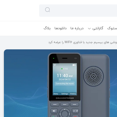
ستوک
گارانتی
درباره ما
دانلودها
بلاگ
ای بیسیم جدید با فناوری WiFi6 را عرضه کرد