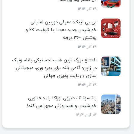
29 آذر 1404
تی پی لینک: معرفی دوربین امنیتی
خورشیدی جدید Tapo با کیفیت 2K و
پوشش 360 درجه
29 آذر 1404
افتتاح بزرگ ترین هاب لجستیکی پاناسونیک
در ژاپن؛ گامی بلند برای بهره وری، دیجیتالی
سازی و رقابت پذیری جهانی
29 آذر 1404
پاناسونیک متروی اوزاکا را به فناوری
خورشیدی و هیدروژنی مجهز می کند!
04 آبان 1404