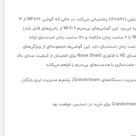
از ۲ خط، ۲ حساب SIP و یک صفحه نمایش رنگی ۱.۷۷ اینچی (۱۲۸x۱۶۰) پشتیبانی می‌کند، در حالی که گوشی WP826 از ۳
خط، ۳ حساب SIP و یک صفحه نمایش رنگی ۲.۴ اینچی (۲۴۰x۳۲۰) بهره می‌برد. این گوشی‌های بی‌سیم Wi-Fi 6 از باتری‌های قابل شارژ
استفاده می‌کنند تا بهره‌وری و راحتی را به حداکثر برسانند. گوشی WP816 تا ۶ ساعت زمان مکالمه و ۱۲۰ ساعت زمان استندبای ارائه
د، در حالی که گوشی WP826 تا ۱۲ ساعت زمان مکالمه و ۲۴۰ ساعت زمان استندبای دارد. این گوشی‌ها مجموعه‌ای از ویژگی‌های
پیشرفته و قابل تنظیم از جمله دکمه push-to-talk برای ارتباط فوری، صدای HD با فناوری Noise Shield برای اطمینان از کیفیت صدای بالا،
جفت‌سازی با هدست‌های بی‌سیم را فراهم می‌کنند.
گوشی‌های WP816 و WP826 به راحتی با استفاده از GDMS (سیستم مدیریت دستگاه‌های Grandstream)، پلتفرم مدیریت ابری رایگان