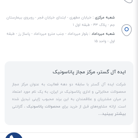
شعبه مرکزی :
خیابان مطهری - ابتدای خیابان فجر - روبروی بیمارستان
جم - پلاک ۴۳ - طبقه اول ۱
شعبه میرداماد :
بلوار میرداماد - جنب مترو میرداماد - پاساژ رز - طبقه
اول - واحد ۱۵
ایده آل گستر، مرکز مجاز پاناسونیک
شرکت ایده آل گستر با سابقه دو دهه فعالیت به عنوان مرکز مجاز
محصولات مخابراتی و اداری پاناسونیک در ایران، به یک نام مورد اعتماد
در میان مشتریان و علاقمندان به این برند محبوب ژاپنی تبدیل شده
است. ارائه مشاوره‌های قبل از خرید برای
محصولات پاناسونیک
، گارانتی
بیشتر ببینید...
18 ماهه معتبر و شرکتی برای کلیه محصولات عرضه شده و تعهد کامل
به تمامی خدمات
نمایندگی پاناسونیک
در قبال مشتریان عزیز، کلید
واژه‌های سربلندی ایده آل گستر در میان همراهان خود محسوب
می‌شوند. یکی از حوزه‌های اصلی فعالیت ایده آل گستر، نصب و راه‌اندازه