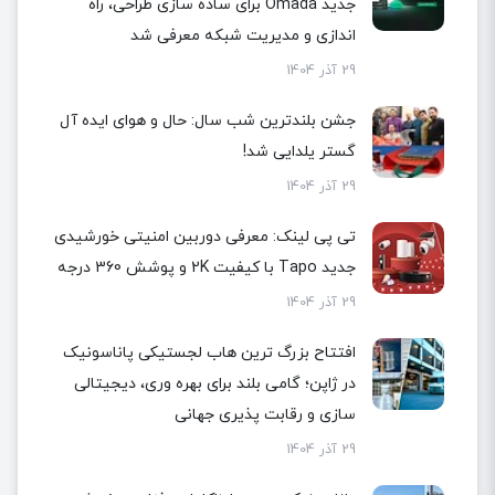
جدید Omada برای ساده سازی طراحی، راه
اندازی و مدیریت شبکه معرفی شد
29 آذر 1404
جشن بلندترین شب سال: حال و هوای ایده آل
گستر یلدایی شد!
29 آذر 1404
تی پی لینک: معرفی دوربین امنیتی خورشیدی
جدید Tapo با کیفیت 2K و پوشش 360 درجه
29 آذر 1404
افتتاح بزرگ ترین هاب لجستیکی پاناسونیک
در ژاپن؛ گامی بلند برای بهره وری، دیجیتالی
سازی و رقابت پذیری جهانی
29 آذر 1404