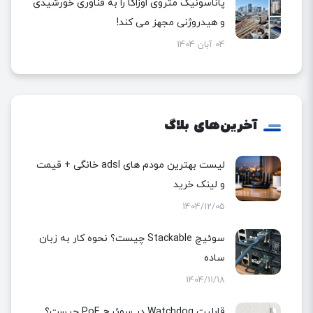
پاناسونیک متروی اوزاکا را به فناوری خورشیدی
و هیدروژنی مجهز می کند!
04 آبان 1404
آخرین‌های بلاگ
لیست بهترین مودم های adsl خانگی + قیمت
و لینک خرید
1404/12/05
سوئیچ Stackable چیست؟ نحوه کار به زبان
ساده
1404/11/18
قابلیت Watchdog در سوئیچ PoE چیست؟