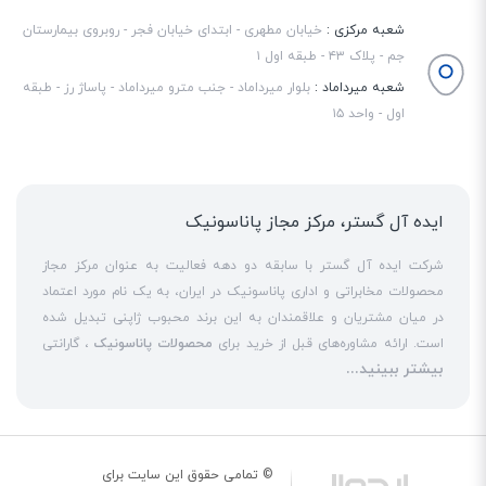
شعبه مرکزی :
خیابان مطهری - ابتدای خیابان فجر - روبروی بیمارستان
جم - پلاک ۴۳ - طبقه اول ۱
شعبه میرداماد :
بلوار میرداماد - جنب مترو میرداماد - پاساژ رز - طبقه
اول - واحد ۱۵
ایده آل گستر، مرکز مجاز پاناسونیک
شرکت ایده آل گستر با سابقه دو دهه فعالیت به عنوان مرکز مجاز
محصولات مخابراتی و اداری پاناسونیک در ایران، به یک نام مورد اعتماد
در میان مشتریان و علاقمندان به این برند محبوب ژاپنی تبدیل شده
است. ارائه مشاوره‌های قبل از خرید برای
محصولات پاناسونیک
، گارانتی
بیشتر ببینید...
18 ماهه معتبر و شرکتی برای کلیه محصولات عرضه شده و تعهد کامل
به تمامی خدمات
نمایندگی پاناسونیک
در قبال مشتریان عزیز، کلید
واژه‌های سربلندی ایده آل گستر در میان همراهان خود محسوب
می‌شوند. یکی از حوزه‌های اصلی فعالیت ایده آل گستر، نصب و راه‌اندازه
انواع مراکز
سانترال
است. این مهم با اتکا به تکنسین‌های فنی و مجرب
© تمامی حقوق این سایت برای