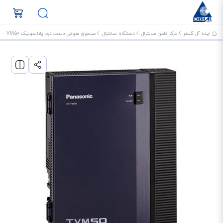
ایده آل گستر
مرکز تلفن سانترال
دستگاه سانترال
صندوق صوتی دست دوم پاناسونیک KX-TVM50