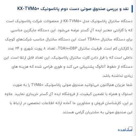
نقد و بررسی صندوق صوتی دست دوم پاناسونیک KX-TVM50
دستگاه سانترال پاناسونیک مدل KX-TVM50 از محصولات شرکت پاناسونیک است
که با گارانتی معتبر ایده آل گستر عرضه می‌شود. این دستگاه جایگزین مناسبی
برای دستگاه سانترال‌ TDA100 است. این دستگاه سانترال مناسب شرکت‌های کوچک
با کارکنان کم است. ظرفیت سانترال TDA100DBP، تعداد 8 پورت شهری و 24 عدد
داخلی است که با قرار دادن کارت سانترال پاناسونیک، این تعداد قابل ارتقا است. این
دستگاه از خطوط آنالوگ پشتیبانی می کند و طوری طراحی شده که هزینه های
زیادی نداشته باشد.
شما عزیزان هم‌اکنون می‌توانید صندوق صوتی پاناسونیک TVM50 را به صورت
استوک و همراه با تضمین کیفیت، از فروشگاه ایده آل گستر خریداری نمایید. علاوه
بر این، کارشناسان فروش و مشاورین ما آماده ارائه اطلاعات تخصصی در ارتباط با
این صندوق صوتی به مشتریان گرامی هستند.