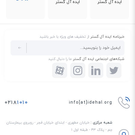
آن، مقدار کارکرد و تمیزی دستگاه. از این آیتم های باعث می شود قیمت تلفن
سانترال در موارد مختلف از 700 هزار تومان تا 2 میلیون تومان متغیر باشد.
خبرنامه ایده آل گستر
از تخفیف های ویژه با خبر باشید
شبکه‌های اجتماعی ایده آل گستر
ما را دنبال کنید
۰۲۱۸
۱۰۱۰
info[at]idehal.org
شعبه مرکزی :
خیابان مطهری - ابتدای خیابان فجر - روبروی بیمارستان
جم - پلاک ۴۳ - طبقه اول ۱