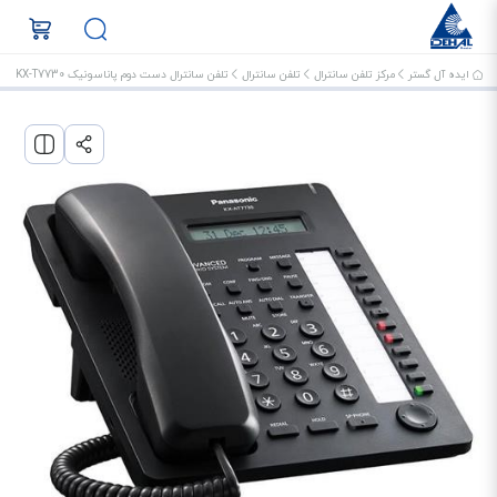
ایده آل گستر
مرکز تلفن سانترال
تلفن سانترال
تلفن سانترال دست دوم پاناسونیک KX-T7730