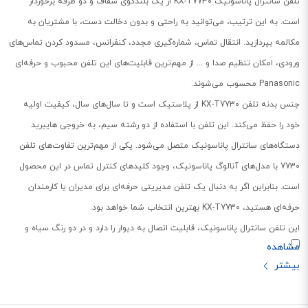
تلفن سانترال پاناسونیک KX-T7730 از یک بلندگوی شفاف و دو طرفه برخوردار
است. به این ترتیب، می‌توانید به راحتی و بدون دخالت دست، با مشتریان به
مکالمه بپردازید. انتقال تماس، شماره‌گیری مجدد، کنفرانس، مسدود کردن تماس‌های
ورودی، امکان تنظیم صدا و ... از مهم‌ترین قابلیت‌های این تلفن محبوب و حرفه‌ای
Panasonic محسوب می‌شوند.
جنس بدنه تلفن KX-T7730 از پلاستیک است و تا سال‌های سال، کیفیت اولیه
خود را حفظ می‌کند. این تلفن با استفاده از دو رشته سیم، به خروجی هایبرید
دستگاه‌های سانترال پاناسونیک متصل می‌شود. یکی از مهم‌ترین تفاوت‌های تلفن
7730 با مدل‌های آنالوگ پاناسونیک، وجود کلیدهای کنترل تماس در این محصول
است. بنابراین اگر به دنبال یک تلفن مدیریتی حرفه‌ای برای مدیران یا کارمندان
حرفه‌ای هستید، KX-T7730 بهترین انتخاب شما خواهد بود.
این تلفن سانترال پاناسونیک، قابلیت اتصال به دیوار را دارد و در دو رنگ سیاه و
سفید، به شما عزیزان عرضه می‌شود. نوع پایه آن است و کلیدهای روی صفحه
کلید، از نور پس زمینه برخوردار نیستند. یک چراغ LED کوچک در بالای نمایش‌گر قرار
دارد که در زمان تماس، روشن می‌شود. بنابراین اگر تلفن خود را در وضعیت بی‌صدا