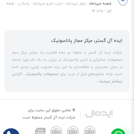
شعبه میرداماد :
بلوار میرداماد - جنب مترو میرداماد - پاساژ رز - طبقه
اول - واحد ۱۵
ایده آل گستر، مرکز مجاز پاناسونیک
شرکت ایده آل گستر با سابقه دو دهه فعالیت به عنوان مرکز مجاز
محصولات مخابراتی و اداری پاناسونیک در ایران، به یک نام مورد اعتماد
در میان مشتریان و علاقمندان به این برند محبوب ژاپنی تبدیل شده
است. ارائه مشاوره‌های قبل از خرید برای
محصولات پاناسونیک
، گارانتی
بیشتر ببینید...
18 ماهه معتبر و شرکتی برای کلیه محصولات عرضه شده و تعهد کامل
به تمامی خدمات
نمایندگی پاناسونیک
در قبال مشتریان عزیز، کلید
واژه‌های سربلندی ایده آل گستر در میان همراهان خود محسوب
می‌شوند. یکی از حوزه‌های اصلی فعالیت ایده آل گستر، نصب و راه‌اندازه
انواع مراکز
سانترال
است. این مهم با اتکا به تکنسین‌های فنی و مجرب
© تمامی حقوق این سایت برای
که در این
نمایندگی سانترال پاناسونیک
حاضر هستند، حاصل می‌شود. به
شرکت
ایده آل گستر
محفوظ است.
عنوان یک
نمایندگی تلفن پاناسونیک
، ایده آل گستر در زمینه کلیه
خدمات مبتنی بر
تلفن
از جمله عرضه
تلفن بیسیم
و
تلفن رومیزی