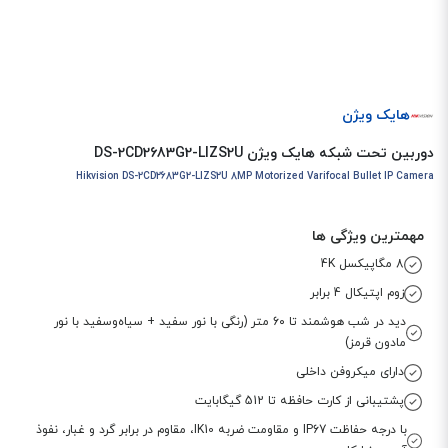
هایک ویژن
دوربین تحت شبکه هایک ویژن DS-2CD2683G2-LIZS2U
Hikvision DS-2CD2683G2-LIZS2U 8MP Motorized Varifocal Bullet IP Camera
مهمترین ویژگی ها
8 مگاپیکسل 4K
زوم اپتیکال 4 برابر
دید در شب هوشمند تا 6۰ متر (رنگی با نور سفید + سیاه‌وسفید با نور
مادون قرمز)
دارای میکروفن داخلی
پشتیبانی از کارت حافظه تا 512 گیگابایت
با درجه حفاظت IP67 و مقاومت ضربه IK10، مقاوم در برابر گرد و غبار، نفوذ