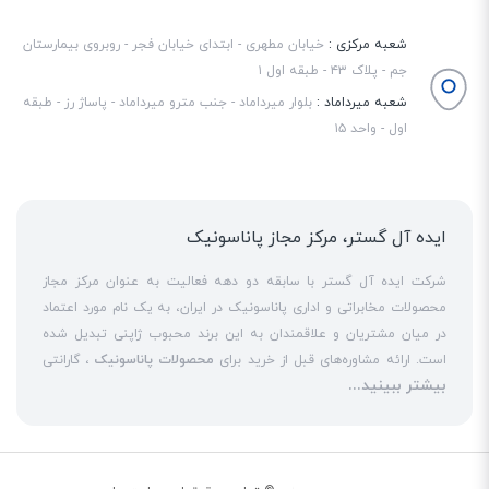
شعبه مرکزی :
خیابان مطهری - ابتدای خیابان فجر - روبروی بیمارستان
جم - پلاک ۴۳ - طبقه اول ۱
شعبه میرداماد :
بلوار میرداماد - جنب مترو میرداماد - پاساژ رز - طبقه
اول - واحد ۱۵
ایده آل گستر، مرکز مجاز پاناسونیک
شرکت ایده آل گستر با سابقه دو دهه فعالیت به عنوان مرکز مجاز
محصولات مخابراتی و اداری پاناسونیک در ایران، به یک نام مورد اعتماد
در میان مشتریان و علاقمندان به این برند محبوب ژاپنی تبدیل شده
است. ارائه مشاوره‌های قبل از خرید برای
محصولات پاناسونیک
، گارانتی
بیشتر ببینید...
18 ماهه معتبر و شرکتی برای کلیه محصولات عرضه شده و تعهد کامل
به تمامی خدمات
نمایندگی پاناسونیک
در قبال مشتریان عزیز، کلید
واژه‌های سربلندی ایده آل گستر در میان همراهان خود محسوب
می‌شوند. یکی از حوزه‌های اصلی فعالیت ایده آل گستر، نصب و راه‌اندازه