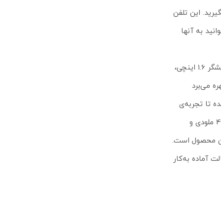
یرید. این تلفن
وم بتوانید به آنها
صفحه نمایشگر این دستگاه از فناوری Amber بهره برده که نور مناسبی را برای خواندن شماره‌ها در مواقع تاریکی ایجاد می‌کند. این صفحه نمایشگر 1.6 اینچی،
رخوردار است. این تلفن که از فرکانس 1.9 گیگا هرتز بهره می‌برد
 برده شده تا تجربه‌ی
بهتری در مکالمه داشته باشید. روی پایه‌ی اصلی تلفن کلید Locator قرار داده شده تا بتوانید گوشی خود را پیدا کنید. این تلفن در مجموع از 47 ملودی و
این محصول است.
 شارژ شود تا بتوانید 18 ساعت مکالمه‌ی مداوم و تا 200 ساعت در حالت آماده به‌کار