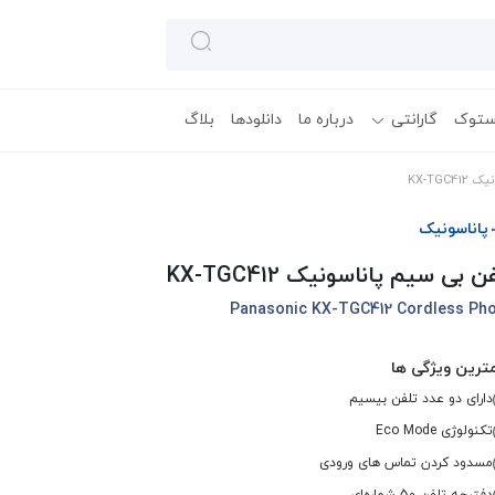
ستوک
گارانتی
درباره ما
دانلودها
بلاگ
KX-TGC
پاناسونیک
ن بی سیم پاناسونیک KX-TGC412
Panasonic KX-TGC412 Cordless Ph
ترین ویژگی ها
دارای دو عدد تلفن بیسیم
تکنولوژی Eco Mode
مسدود کردن تماس های ورودی