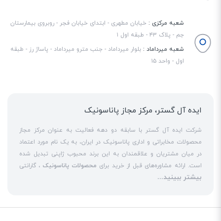
شعبه مرکزی :
خیابان مطهری - ابتدای خیابان فجر - روبروی بیمارستان
جم - پلاک ۴۳ - طبقه اول ۱
شعبه میرداماد :
بلوار میرداماد - جنب مترو میرداماد - پاساژ رز - طبقه
اول - واحد ۱۵
ایده آل گستر، مرکز مجاز پاناسونیک
شرکت ایده آل گستر با سابقه دو دهه فعالیت به عنوان مرکز مجاز
محصولات مخابراتی و اداری پاناسونیک در ایران، به یک نام مورد اعتماد
در میان مشتریان و علاقمندان به این برند محبوب ژاپنی تبدیل شده
است. ارائه مشاوره‌های قبل از خرید برای
محصولات پاناسونیک
، گارانتی
بیشتر ببینید...
18 ماهه معتبر و شرکتی برای کلیه محصولات عرضه شده و تعهد کامل
به تمامی خدمات
نمایندگی پاناسونیک
در قبال مشتریان عزیز، کلید
واژه‌های سربلندی ایده آل گستر در میان همراهان خود محسوب
می‌شوند. یکی از حوزه‌های اصلی فعالیت ایده آل گستر، نصب و راه‌اندازه