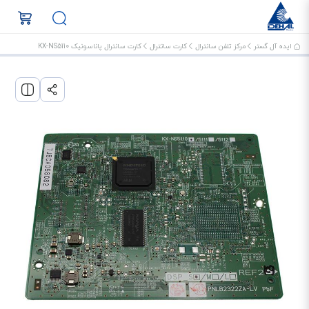
ایده آل گستر
مرکز تلفن سانترال
کارت سانترال
کارت سانترال پاناسونیک KX-NS5110