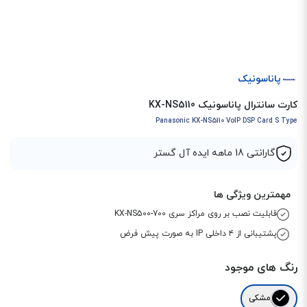
پاناسونیک
کارت سانترال پاناسونیک KX-NS5110
Panasonic KX-NS5110 VoIP DSP Card S Type
گارانتی 18 ماهه ایده آل گستر
مهمترین ویژگی ها
قابلیت نصب بر روی مراکز سری KX-NS500-700
پشتیبانی از ۴ داخلی IP به صورت پیش فرض
رنگ های موجود
مشکی