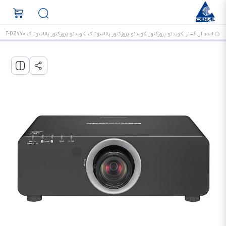
ایده آل گستر
ویدئو پروژکتور
ویدئو پروژکتور پاناسونیک
ویدئو پروژکتور پاناسونیک PT-DZ770