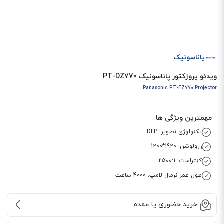
پاناسونیک
ویدئو پروژکتور پاناسونیک PT-DZ770
Panasonic PT-EZ770 Projector
مهمترین ویژگی ها
تکنولوژی تصویر: DLP
رزولوشن: 1920*1200
کنتراست: 2500:1
طول عمر نرمال لامپ: 4000 ساعت
خرید حضوری یا عمده