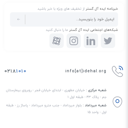
خبرنامه ایده آل گستر
از تخفیف های ویژه با خبر باشید
شبکه‌های اجتماعی ایده آل گستر
ما را دنبال کنید
۰۲۱۸
۱۰۱۰
info[at]idehal.org
شعبه مرکزی :
خیابان مطهری - ابتدای خیابان فجر - روبروی بیمارستان
جم - پلاک ۴۳ - طبقه اول ۱
شعبه میرداماد :
بلوار میرداماد - جنب مترو میرداماد - پاساژ رز - طبقه
اول - واحد ۱۵