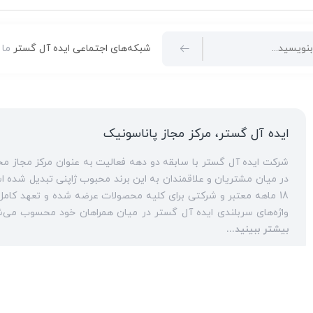
شبکه‌های اجتماعی ایده آل گستر
ما 
ایده آل گستر، مرکز مجاز پاناسونیک
در میان مشتریان و علاقمندان به این برند محبوب ژاپنی تبدیل شده است. ارائه مشاوره‌های قبل از خرید برای
18 ماهه معتبر و شرکتی برای کلیه محصولات عرضه شده و تعهد کامل به تمامی خدمات
انواع مراکز
بیشتر ببینید...
سانترال
است. این مهم با اتکا به تکنسین‌های فنی و مجرب که در این
به عنوان یک
نمایندگی تلفن پاناسونیک
، ایده آل گستر در زمینه کلیه خدمات مبتنی بر
اورجینال،
تلفن سانترال
و
تلفن پاناسونیک
تحت شبکه و خرید
تلفن و
حوزه‌های همراهی ایده آل گستر با مشتریان گرامی، فعالیت به عنو
پاناسونیک
یکی از مهم‌ترین تخصص‌های تکنسین‌های کارآزموده و باتجربه این مجموعه، محسوب می‌شود. در سال‌های ا