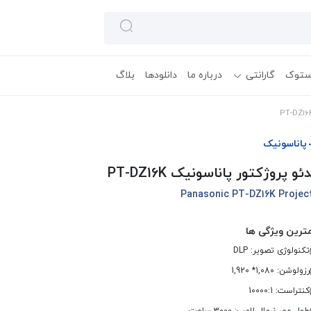
ستوک
گارانتی
درباره ما
دانلودها
بلاگ
پاناسونیک
ئو پروژکتور پاناسونیک PT-DZ16K
Panasonic PT-DZ16K Projec
ترین ویژگی ها
تکنولوژی تصویر: DLP
رزولوشن: 1,080* 1,920
کنتراست: 10000:1