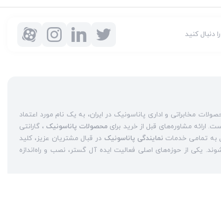
را دنبال کنید
شرکت ایده آل گستر با سابقه دو دهه فعالیت به عنوان مرکز مجاز محصولات مخابراتی و اداری پاناسونیک در ایران، به یک نام مورد اعتماد
محصولات پاناسونیک
، گارانتی
نمایندگی پاناسونیک
در قبال مشتریان عزیز، کلید
واژه‌های سربلندی ایده آل گستر در میان همراهان خود محسوب می‌شوند. یکی از حوزه‌های اصلی فعالیت ایده آل گستر، نصب و راه‌اندازه
نمایندگی سانترال پاناسونیک
حاضر هستند، حاصل می‌شود.
تلفن
از جمله عرضه
تلفن بیسیم
و
تلفن رومیزی
یپ
حضوری پررنگ را در بازارهای داخلی تجربه کرده است. یکی دیگر از
ان
نمایندگی تعمیرات تلفن پاناسونیک در تهران است
.
تعمیر تلفن
خیر ایده‌آل گستر