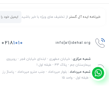
خبرنامه ایده آل گستر
از تخفیف های ویژه با خبر باشید
۰۲۱۸
۱۰۱۰
info[at]idehal.org
شعبه مرکزی :
خیابان مطهری - ابتدای خیابان فجر - روبروی
بیمارستان جم - پلاک ۴۳ - طبقه اول ۱
شعبه میرداماد :
بلوار میرداماد - جنب مترو میرداماد - پاساژ رز
- طبقه اول - واحد ۱۵
© تمامی حقوق این سایت برای