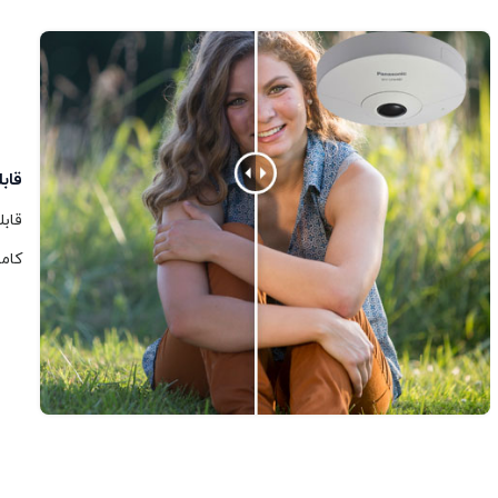
قابلیت Chroma
کام