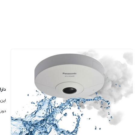
دارا
دورب