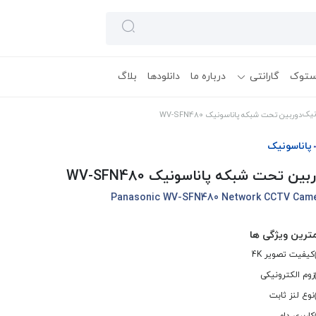
ستوک
گارانتی
درباره ما
دانلودها
بلاگ
ونیک
دوربین تحت شبکه پاناسونیک WV-SFN480
پاناسونیک
بین تحت شبکه پاناسونیک WV-SFN480
Panasonic WV-SFN480 Network CCTV Cam
ترین ویژگی ها
کیفیت تصویر 4K
زوم الکترونیکی
نوع لنز ثابت