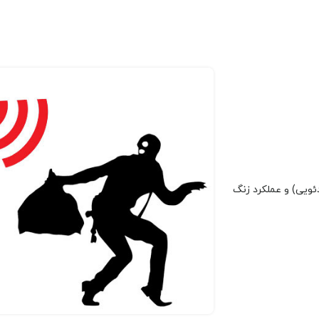
ان VMD (تشخیص حرکت ویدئویی) و عملکرد زنگ