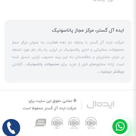
ایده آل گستر، مرکز مجاز پاناسونیک
شرکت ایده آل گستر با سابقه دو دهه فعالیت به عنوان مرکز مجاز
محصولات مخابراتی و اداری پاناسونیک در ایران، به یک نام مورد اعتماد
در میان مشتریان و علاقمندان به این برند محبوب ژاپنی تبدیل شده
است. ارائه مشاوره‌های قبل از خرید برای
محصولات پاناسونیک
، گارانتی
بیشتر ببینید...
18 ماهه معتبر و شرکتی برای کلیه محصولات عرضه شده و تعهد کامل
به تمامی خدمات
نمایندگی پاناسونیک
در قبال مشتریان عزیز، کلید
واژه‌های سربلندی ایده آل گستر در میان همراهان خود محسوب
می‌شوند. یکی از حوزه‌های اصلی فعالیت ایده آل گستر، نصب و راه‌اندازه
انواع مراکز
سانترال
است. این مهم با اتکا به تکنسین‌های فنی و مجرب
© تمامی حقوق این سایت برای
که در این
نمایندگی سانترال پاناسونیک
حاضر هستند، حاصل می‌شود. به
شرکت
ایده آل گستر
محفوظ است.
عنوان یک
نمایندگی تلفن پاناسونیک
، ایده آل گستر در زمینه کلیه
خدمات مبتنی بر
تلفن
از جمله عرضه
تلفن بیسیم
و
تلفن رومیزی
اورجینال،
تلفن سانترال
و
تلفن پاناسونیک
تحت شبکه و خرید
تلفن ویپ