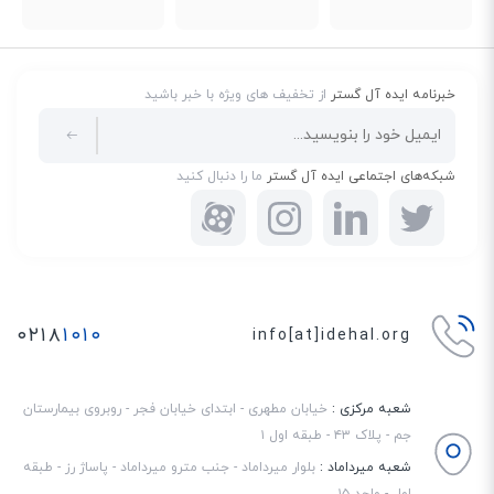
خبرنامه ایده آل گستر
از تخفیف های ویژه با خبر باشید
شبکه‌های اجتماعی ایده آل گستر
ما را دنبال کنید
۰۲۱۸
۱۰۱۰
info[at]idehal.org
شعبه مرکزی :
خیابان مطهری - ابتدای خیابان فجر - روبروی بیمارستان
جم - پلاک ۴۳ - طبقه اول ۱
شعبه میرداماد :
بلوار میرداماد - جنب مترو میرداماد - پاساژ رز - طبقه
اول - واحد ۱۵