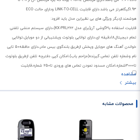
1.93گیگاهرتز می باشد.دارای قابلیت LINK-TO-CELL ودارای حالت ECO
هوشمند.ازدیگر ویژگی های بی نظیراین مدل باید افزود:
قابلیت استفاده با2گوشی آن(برای مدل KX-PRL262)،دارای سیستم منشی تلفنی
تمام دیجیتال18دقیقه ای،دارای توانایی بلوتوث وپشتیبانی از دو موبایل،توانایی
خواندن آهنگ های موبایل وپخش ازطریق بلندگوی بیس مادر،دارای حافظه50 تایی
نام وشماره تلفن تماس گیرنده(مزاحم یاب)،امکان کپی دفترچه تلفن ازطریق بلوتوث
تا3000شماره،امکان مسدود نمودن تماس های ورودی تا250 شماره،قابلیت
ریموت(جهت گوش دادن پیغام های بیرون از محیط)،شماره گیری سریع(تعریف
9شماره برای اعداد1تا9)،قابلیت پخش نام اس ام اس ارسال کننده از
بیسیم،سازگارباTGA405 یاهمان پیداکننده کلید،قابلیت دوبرابرکردن برد بیسیم باKX-
TGA405،دارای ساعت زنگدار(یکبار/روزانه/هفته ای)،دارای 60کانال،دارای بلندگوی
محصولات مشابه
استریو،دارای سیستم اعلام پیام کوتاه،هشدار گویای ارسال کننده پیام، دارای دستگاه
شارژ باتری به همراه پایه گوشی هوشمند،دستگاه های سازگار با شارژ باطری
عبارتنداز : iPhone 5, iPhone 5s, iPhone 5c, iPod touch با کانکتور برق،قابلیت