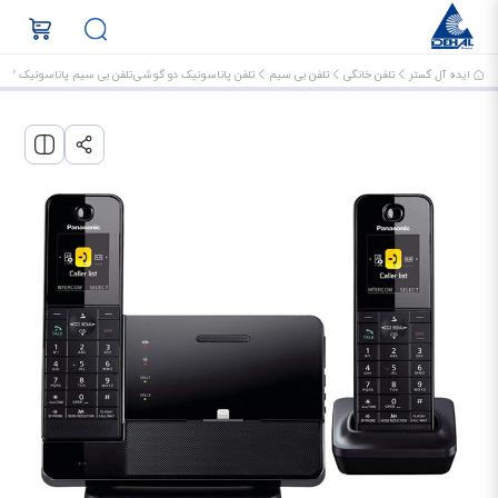
ایده آل گستر
تلفن خانگی
تلفن بی سیم
تلفن پاناسونیک دو گوشی
تلفن بی سیم پاناسونیک KX-PRL262