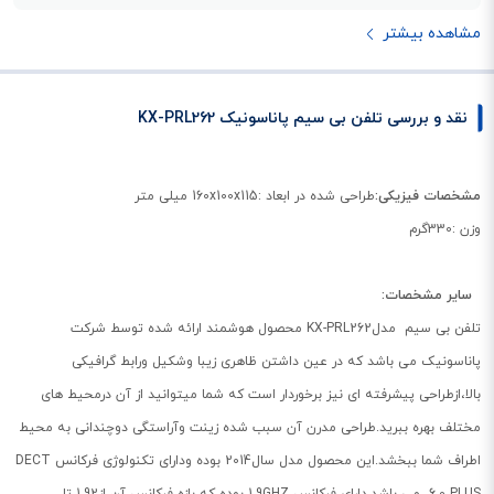
مشاهده بیشتر
نقد و بررسی تلفن بی سیم پاناسونیک KX-PRL262
مشخصات فیزیکی:
طراحی شده در ابعاد :160x100x115 میلی متر
وزن :330گرم
سایر مشخصات:
تلفن بی سیم مدلKX-PRL262 محصول هوشمند ارائه شده توسط شرکت
پاناسونیک می باشد که در عین داشتن ظاهری زیبا وشکیل ورابط گرافیکی
بالا،ازطراحی پیشرفته ای نیز برخوردار است که شما میتوانید از آن درمحیط های
مختلف بهره ببرید.طراحی مدرن آن سبب شده زینت وآراستگی دوچندانی به محیط
اطراف شما ببخشد.این محصول مدل سال2014 بوده ودارای تکنولوژی فرکانس DECT
6.0 PLUS می باشد.دارای فرکانس 1.9GHZ بوده که بازه فرکانس آن از1.92 تا