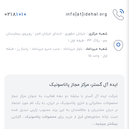
باعث صرفه‌جویی در مصرف باتری تلفن نیز می‌شود.
۰۲۱۸
۱۰۱۰
info[at]idehal.org
شعبه مرکزی :
خیابان مطهری - ابتدای خیابان فجر - روبروی بیمارستان
جم - پلاک ۴۳ - طبقه اول ۱
شعبه میرداماد :
بلوار میرداماد - جنب مترو میرداماد - پاساژ رز - طبقه
اول - واحد ۱۵
ایده آل گستر، مرکز مجاز پاناسونیک
شرکت ایده آل گستر با سابقه دو دهه فعالیت به عنوان مرکز مجاز
محصولات مخابراتی و اداری پاناسونیک در ایران، به یک نام مورد اعتماد
در میان مشتریان و علاقمندان به این برند محبوب ژاپنی تبدیل شده
است. ارائه مشاوره‌های قبل از خرید برای
محصولات پاناسونیک
، گارانتی
بیشتر ببینید...
18 ماهه معتبر و شرکتی برای کلیه محصولات عرضه شده و تعهد کامل