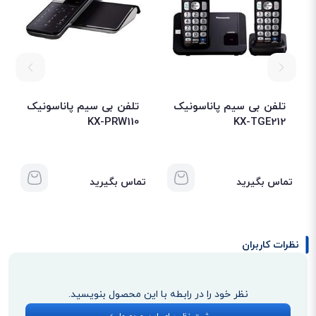
معمولی نشان می‌دهد. این صفحه نمایش 1.45 اینچ بوده و از 65 هزار رنگ
پشتیبانی می‌کند. همچنین وضوح تصویر 128x128 پیکسل بوده که کیفیت خوبی را
فراهم کرده است.
تلفن بی سیم پاناسونیک
تلفن بی سیم پاناسونیک
KX-PRW110
KX-TGE212
تماس بگیرید
تماس بگیرید
00
نظرات کاربران
نظر خود را در رابطه با این محصول بنویسید.