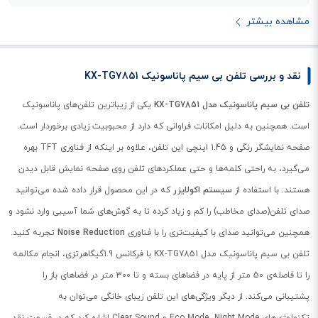
مشاهده بیشتر
نقد و بررسی تلفن بی سیم پاناسونیک KX-TG7851
تلفن بی سیم پاناسونیک مدل KX-TG7851
یکی از زیباترین تلفن‌های پاناسونیک
است. همچنین به دلیل امکانات فراوانی که دارد از محبوبیت زیادی برخوردار است.
صفحه نمایشگر رنگی و 1.45 اینچی این تلفن، علاوه بر اینکه از فناوری TFT بهره
می‌گیرد، به راحتی کلمه‌ها و حتی عملکردهای تلفن روی صفحه نمایش قابل دیدن
هستند. با استفاده از
سیستم اکولایزر
که در این محصول قرار داده شده می‌توانید
صدای تلفن(صدای مخاطب) را کم و زیاد کرده تا به گوش‌های شما آسیبی وارد نشود و
همچنین می‌توانید صدای با کیفیت‌تری را با فناوری
Noise Reduction
تجربه کنید.
تلفن بی سیم پاناسونیک مدل KX-TG7851 با فرکانس 1.9گیگاهرتزی، انجام مکالمه
را تا فاصله‌ی 50 متر از پایه در فضاهای بسته و تا 300 متر در فضاهای باز را
پشتیبانی می‌کند. از دیگر ویژگی‌های این تلفن زیبای خانگی می‌توان به
تکنولوژی‌های Eco Mode، Night Mode و Clear Sound اشاره کرد که در قسمت نقد