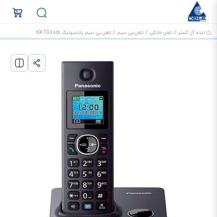
ایده آل گستر
تلفن خانگی
تلفن بی سیم
تلفن بی سیم پاناسونیک KX-TG7851