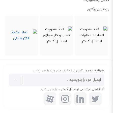
فکس پاناسونیک
ویدئو پروژکتور
دارای منو و تقویم فارسی
یکی از ویژگی‌های دیگر این تلفن داشتن منو و تقویم فارسی است که برای کسانی
که با زبان انگلیسی آشنایی ندارند و کار کردن با دیگر تلفن‌های دیگر برای آنها مشکل
خبرنامه ایده آل گستر
از تخفیف های ویژه با خبر باشید
است به راحتی می توانند با آن کار کنند.
تکنولوژی ECO
شبکه‌های اجتماعی ایده آل گستر
ما را دنبال کنید
امروزه سیگنال‌ها و امواج ارسالی از طرف تلفن‌های بیسیم برای برخی خانواده‌ها
ناراحت‌کننده شده که پاناسونیک برای رفع این نگرانی در تلفن KX-TG7851 فناوری
Eco را قرار داده است. وجود تکنولوژی Eco در این مدل تلفن، موجب کاهش
سیگنال‌های تولید شده توسط تلفن بیسیم شده، همچنین فعال کردن این حالت