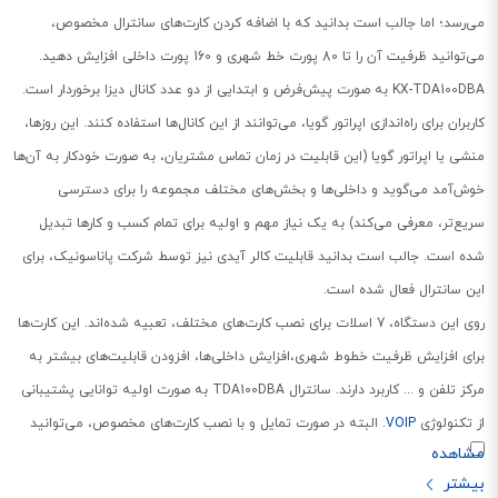
می‌رسد؛ اما جالب است بدانید که با اضافه کردن کارت‌های سانترال مخصوص،
می‌توانید ظرفیت آن را تا 80 پورت خط شهری و 160 پورت داخلی افزایش دهید.
KX-TDA100DBA به صورت پیش‌فرض و ابتدایی از دو عدد کانال دیزا برخوردار است.
کاربران برای راه‌اندازی اپراتور گویا، می‌توانند از این کانال‌ها استفاده کنند. این روزها،
منشی یا اپراتور گویا (این قابلیت در زمان تماس مشتریان، به صورت خودکار به آن‌ها
خوش‌آمد می‌گوید و داخلی‌ها و بخش‌های مختلف مجموعه را برای دسترسی
سریع‌تر، معرفی می‌کند) به یک نیاز مهم و اولیه برای تمام کسب و کارها تبدیل
شده است. جالب است بدانید قابلیت کالر آیدی نیز توسط شرکت پاناسونیک، برای
این سانترال فعال شده است.
روی این دستگاه، 7 اسلات برای نصب کارت‌های مختلف، تعبیه شده‌اند. این کارت‌ها
برای افزایش ظرفیت خطوط شهری،افزایش داخلی‌ها، افزودن قابلیت‌های بیشتر به
مرکز تلفن و ... کاربرد دارند. سانترال TDA100DBA به صورت اولیه توانایی پشتیبانی
از تکنولوژی
VOIP
. البته در صورت تمایل و با نصب کارت‌های مخصوص، می‌توانید
قابلیت تحت شبکه بودن را نیز به آن اضافه کنید. در ادامه و به صورت مفصل‌، به
بررسی ویژگی‌ها و امکانات سانترال پاناسونیک KX-TDA100DBA خواهیم پرداخت.