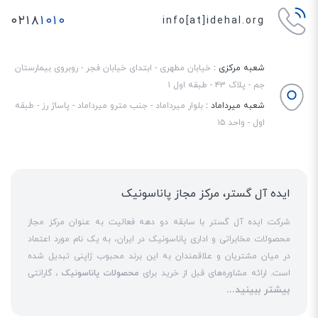
کمترین زمان به بخش مورد نظرشان وصل می‌شوند.
۰۲۱۸
۱۰۱۰
info[at]idehal.org
امکان پشتیبانی از VoIP
دستگاه سانترال KX-TDA100DBA به صورت کلی، یک مرکز تلفن آنالوگ است. اما با
شعبه مرکزی :
خیابان مطهری - ابتدای خیابان فجر - روبروی بیمارستان
اضافه کردن کارت‌های مخصوص، می‌توانید قابلیت‌های
VoIP
را نیز به آن اضافه
جم - پلاک ۴۳ - طبقه اول ۱
کنید. در این شرایط، 96 داخلی ویپ نیز برای کاربران فعال می‌شوند. از آن‌جایی که
شعبه میرداماد :
بلوار میرداماد - جنب مترو میرداماد - پاساژ رز - طبقه
این سانترال از SIP پشتیبانی نمی‌کند، فقط می‌توانید از تلفن‌های تحت شبکه
اول - واحد ۱۵
پاناسونیک در مرکز تلفن خود استفاده کنید. تلفن‌های
KX-NT551
و
KX-NT511
نمونه‌هایی از این تلفن‌ها محسوب می‌شوند.
ایده آل گستر، مرکز مجاز پاناسونیک
شرکت ایده آل گستر با سابقه دو دهه فعالیت به عنوان مرکز مجاز
محصولات مخابراتی و اداری پاناسونیک در ایران، به یک نام مورد اعتماد
در میان مشتریان و علاقمندان به این برند محبوب ژاپنی تبدیل شده
است. ارائه مشاوره‌های قبل از خرید برای
محصولات پاناسونیک
، گارانتی
بیشتر ببینید...
18 ماهه معتبر و شرکتی برای کلیه محصولات عرضه شده و تعهد کامل
به تمامی خدمات
نمایندگی پاناسونیک
در قبال مشتریان عزیز، کلید