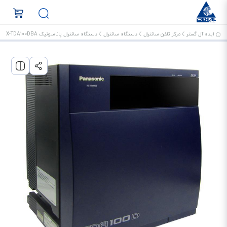
ایده آل گستر
مرکز تلفن سانترال
دستگاه سانترال
دستگاه سانترال پاناسونیک KX-TDA100DBA