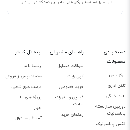
سلام . هنوز هم هستن ارگان هایی که با این دستگاه کار می کنن
دسته بندی
راهنمای مشتریان
ایده آل گستر
محصولات
سوالات متداول
ارتباط با ما
مرکز تلفن
کپی رایت
خدمات پس از فروش
تلفن اداری
حریم خصوصی
فرصت های شغلی
تلفن خانگی
قوانین و مقررات
پروژه های ما
پشتیبانی از تلفن‌های آنالوگ و دیجیتال
سایت
دوربین مداربسته
اخبار
پشتیبانی از تلفن‌های آنالوگ، یکی از قابلیت‌های مهم سانترال KX-TDA100DBA
پاناسونیک
راهنمای خرید
محسوب می‌شود. این ویژگی سبب می‌شود تا کاربران بتوانند از تلفن‌های ساده و
آموزش سانترال
فکس پاناسونیک
ارزان قیمت آنالوگ در مرکز تلفن خود استفاده کنند. خروجی‌های دیجیتال نیز برای