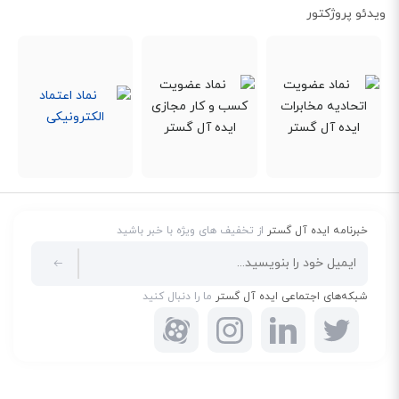
ویدئو پروژکتور
اتصال تلفن‌های دیجیتال مانند
KX-DT546
روی دستگاه تعبیه شده‌اند. جالب است
بدانید که با استفاده از قابلیت DXDP می‌توانید به هر پورت دیجیتال، دو عدد تلفن
متصل کنید.
اپراتور گویا
همان‌طور که اشاره شد، این دستگاه به صورت پیش‌فرض از یک کارت با دو عدد
خبرنامه ایده آل گستر
از تخفیف های ویژه با خبر باشید
کانال دیزا برخوردار است. کارت‌های
KX-TDA0192
و
KX-TDA0190
برای راه‌اندازی
اپراتور گویا، به صورت پیش‌فرض روی TDA100DBA نصب شده‌اند. البته با خرید و
شبکه‌های اجتماعی ایده آل گستر
ما را دنبال کنید
نصب کارت KX-TDA0192 می‌توانید تعداد کانال‌های دیزا را تا 4 عدد نیز افزایش
دهید. اپراتور گویا قابلیتی است که بر اساس آن، در زمان تماس مشتریان ابتدا یک
پیغام خوش‌آمد گویی برای آن‌ها پخش می‌شود و پس از آن، بخش‌ها و داخلی‌های
مختلف مجموعه معرفی می‌شوند. در واقع، افرادی که با شما تماس می‌گیرند، در