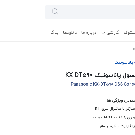
ستوک
گارانتی
درباره ما
دانلودها
بلاگ
پاناسونیک
ول پاناسونیک KX-DT590
Panasonic KX-DT590 DSS Cons
ترین ویژگی ها
سازگار با سانترال سری DT
دارای 48 کلید ارتباط دهنده
با قابلیت تنظیم ارتفاع