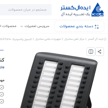
دسته بندی محصولات
سرویس تعمیرات
محصولات ا
ایده آل گستر
مرکز تلفن سانترال
تجهیزات جانبی سانترال
کنسول پاناسونیک KX-DT590
کنس
ole
مهم