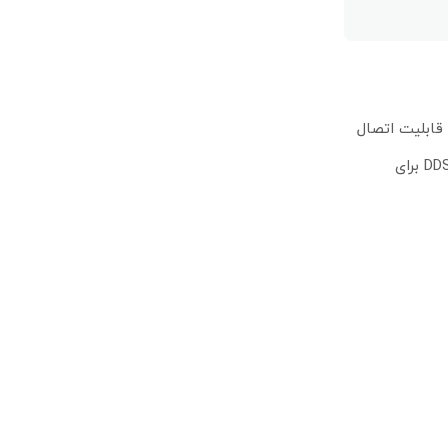
این کنسول قابلیت اتصال
مستقیم به KX-DT543 وKX-DT546 را دارا می باشد.دارای جایگاه انتخاب مستقیم،قابلیت اتصال حداکترتا4 کنسولDDS برای هرتلفن،48کلیدDDS برای