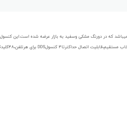
تجهیزات ارائه شده توسط شرکت پاناسونیک،کنسول مدلKX-DT590 میباشد که در دورنگ مشکی وسفید به بازار عرضه شده است.