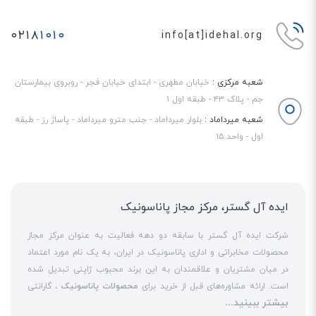
۰۲۱۸
۱۰۱۰
info[at]idehal.org
شعبه مرکزی :
خیابان مطهری - ابتدای خیابان فجر - روبروی بیمارستان
جم - پلاک ۴۳ - طبقه اول ۱
شعبه میرداماد :
بلوار میرداماد - جنب مترو میرداماد - پاساژ رز - طبقه
اول - واحد ۱۵
ایده آل گستر، مرکز مجاز پاناسونیک
شرکت ایده آل گستر با سابقه دو دهه فعالیت به عنوان مرکز مجاز
محصولات مخابراتی و اداری پاناسونیک در ایران، به یک نام مورد اعتماد
در میان مشتریان و علاقمندان به این برند محبوب ژاپنی تبدیل شده
است. ارائه مشاوره‌های قبل از خرید برای
محصولات پاناسونیک
، گارانتی
بیشتر ببینید...
18 ماهه معتبر و شرکتی برای کلیه محصولات عرضه شده و تعهد کامل