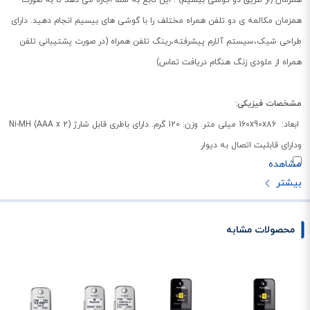
همزمان مکالمه ی دو تلفن همراه مختلف را با گوشی های بیسیم انجام دهید. دارای
طراحی شیک،سیستم آلارم پیشرفته،رینگ تلفن همراه (در صورت پشتیبانی تلفن
همراه از ملودی زنگ هنگام دریافت تماس)
مشخصات فیزیکی:
ابعاد: 160x90x86 میلی متر. وزن: 120 گرم. دارای باطری قابل شارژ Ni-MH (AAA x 2)
ودارای قابلیت اتصال به دیوار
مشخصات بیسیم:
دارای دو گوشی بیسیم،قابلیت اتصال یک خط تلفن، قابلیت رجیستر کردن دو تلفن
همراه،مکالمه همزمان (تلفن همراه اول و دوم، تلفن همراه اول با تلفن ثابت، تلفن
همراه دوم با تلفن ثابت)
محصولات مشابه
سایرمشخصات:
سیستم اعلام پیام کوتاه، هشدار گویای ارسال کننده پیام،سازگار با کلیدیاب (تا 4