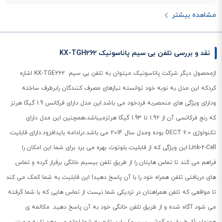
مشاهده بیشتر
نقد و بررسی تلفن بی سیم پاناسونیک KX-TGH262
ازمحصول دیگر شرکت پاناسونیک میتوان به تلفن بی سیم KX-TGE262 اشاره
کردکه این مدل به نوبه خود توانسته نیازهای مصرف کنندگان رابرطرف ساخته
ودارای ویژگی های منحصربه فردخود می باشد.این مدل دارای فرکانس 1.9 گیگا هرتز
که رنج فرکانسی آن از 1.92 تا 1.93 گیگا هرتزمیباشد،همچنین این مدل دارای
تکنولوژی DECT 6.0 بوده ومدل سال 2014 می باشد.درادامه بایدافزود:دارای قابلیت
Link-2-Cell:این ویژگی که از قابلیت بلوتوث بهره می برد برای شما این امکان را
فراهم می کند تا تماس هایتان را از طریق تلفن بیسیم خانگی برقرار کرده و تماس
های دریافتی تلفن همراه خود را با آن پاسخ دهید! این قابلیت به شما کمک می کند
تا مواقعی که تلفن همراهتان در نزدیکی شما نیست از تماس هایی که با شما گرفته
می شود آگاه شده و از طریق تلفن خانگی خود به آن پاسخ دهید. مکالمه ی
همزمان (از طریق دو گوشی بیسیم) : این تابع به شما اجازه می دهد تا به صورت