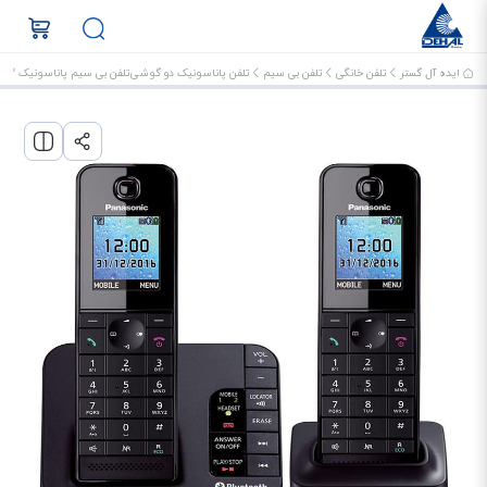
ایده آل گستر
تلفن خانگی
تلفن بی سیم
تلفن پاناسونیک دو گوشی
تلفن بی سیم پاناسونیک KX-TGH262