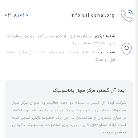
۰۲۱۸
۱۰۱۰
info[at]idehal.org
شعبه مرکزی :
خیابان مطهری - ابتدای خیابان فجر - روبروی بیمارستان
جم - پلاک ۴۳ - طبقه اول ۱
شعبه میرداماد :
بلوار میرداماد - جنب مترو میرداماد - پاساژ رز - طبقه
اول - واحد ۱۵
ایده آل گستر، مرکز مجاز پاناسونیک
شرکت ایده آل گستر با سابقه دو دهه فعالیت به عنوان مرکز مجاز
محصولات مخابراتی و اداری پاناسونیک در ایران، به یک نام مورد اعتماد
در میان مشتریان و علاقمندان به این برند محبوب ژاپنی تبدیل شده
است. ارائه مشاوره‌های قبل از خرید برای
محصولات پاناسونیک
، گارانتی
بیشتر ببینید...
18 ماهه معتبر و شرکتی برای کلیه محصولات عرضه شده و تعهد کامل