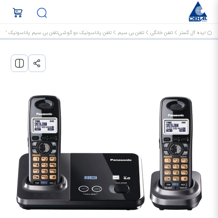
ایده آل گستر
تلفن خانگی
تلفن بی سیم
تلفن پاناسونیک دو گوشی
تلفن بی سیم پاناسونیک KX-TG9322