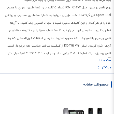
روی تلفن رومیزی مدل KX-TG6672 تعداد 5 کلید برای شماره‌گیری سریع یا همان
Speed Dial قرار گرفته‌اند. شما عزیزان می‌توانید شماره مخاطبین محبوب و پرتکرار
خود را در هر کدام از این کلیدها ذخیره کنید و تنها با فشردن یک کلید، با آن‌ها
تماس بگیرید. علاوه بر این، می‌توانید تا 100 شماره مجزا را در دفترچه مخاطبین
تلفن بیسیم پاناسونیک 6811 ذخیره نمایید. علاوه بر امکانات فوق‌العاده‌ای که به
آن‌ها اشاره کردیم، تلفن KX-TG6672 از کیفیت ساخت مناسبی هم برخوردار است.
تلفن رومیزی، یک نمایشگر 3.5 اینچی دارد و در ابعاد 132 * 223 * 185 میلی‌متر
طراحی شده است. گوشی‌های بیسیم هم، هر کدام در اندازه‌های 33 * 48 * 177
میلی‌متر و با ال سی دی 1.8 اینچی، در اختیار مشتریان قرار می‌گیرند.
در مجموع می‌توان ادعا کرد که تلفن بیسیم پاناسونیک مدل KX-TG6672 ارزش
مبلغی که برای آن پرداخت می‌کنید را خواهد داشت. شما عزیزان، هم‌اکنون
محصولات مشابه
می‌توانید این تلفن بسیار با کیفیت را به همراه یک ضمانت‌نامه معتبر و 12 ماهه، از
فروشگاه ایده آل گستر خریداری نمایید.
قابلیت منشی تلفنی و کالر آیدی گویا