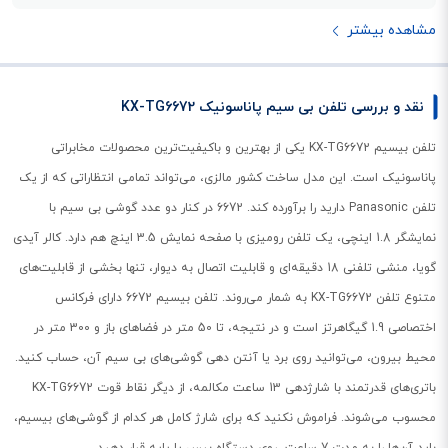
مشاهده بیشتر
نقد و بررسی تلفن بی سیم پاناسونیک KX-TG6672
تلفن بیسیم KX-TG6672 یکی از بهترین و باکیفیت‌ترین محصولات مخابراتی
پاناسونیک است. این مدل ساخت کشور مالزی، می‌تواند تمامی انتظاراتی که از یک
تلفن Panasonic دارید را برآورده کند. 6672 در کنار دو عدد گوشی بی سیم با
نمایشگر 1.8 اینچی، یک تلفن رومیزی با صفحه نمایش 3.5 اینچ هم دارد. کالر آیدی
گویا، منشی تلفنی 18 دقیقه‌ای و قابلیت اتصال به دیوار، تنها بخشی از قابلیت‌های
متنوع تلفن KX-TG6672 به شمار می‌روند. تلفن بیسیم 6672 دارای فرکانس
اختصاصی 1.9 گیگاهرتز است و در نتیجه، تا 50 متر در فضاهای باز و 300 متر در
محیط بیرون، می‌توانید روی برد یا آنتن دهی گوشی‌های بی سیم آن، حساب کنید.
باتری‌های قدرتمند با شارژدهی 13 ساعت مکالمه، از دیگر نقاط قوت KX-TG6672
محسوب می‌شوند. فراموش نکنید که برای شارژ کامل هر کدام از گوشی‌های بیسیم،
باید آن‌ها را به مدت 7 ساعت، روی دستگاه بیس یا پایه قرار دهید.