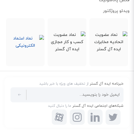
فکس پاناسونیک
امکان برقراری کنفرانس‌های 4 طرفه
ویدئو پروژکتور
جالب است بدانید که با استفاده از تلفن بیسیم پاناسونیک KX-TG6672 می‌توانید
در کنفرانس‌های صوتی شرکت کرده و به صورت همزمان، با حداکثر 4 نفر از مخاطبین
خود، صحبت کنید. این ویژگی و قابلیت را در کمتر مدلی از تلفن‌های بی سیم،
می‌توانید مشاهده کنید.
فناوری DECT 6.0 PLUS
این تکنولوژی، علاوه بر بهبود کیفیت صدای تلفن بیسیم KX-TG6672 می‌تواند از
تداخل آن با سایر دستگاه‌های وایرلس از قبیل مودم‌های وای فای، مایکروویو و ...
هم جلوگیری کند. دقیقا به دلیل DECT 6.0 Plus است که در زمان مکالمه با تلفن
خبرنامه ایده آل گستر
از تخفیف های ویژه با خبر باشید
6672 میزان نویز یا پارازیت، به کمترین مقدار خود می‌رسد.
شبکه‌های اجتماعی ایده آل گستر
ما را دنبال کنید