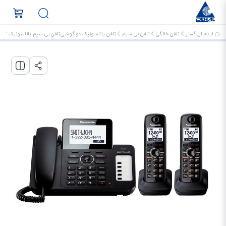
ایده آل گستر
تلفن خانگی
تلفن بی سیم
تلفن پاناسونیک دو گوشی
تلفن بی سیم پاناسونیک KX-TG6672