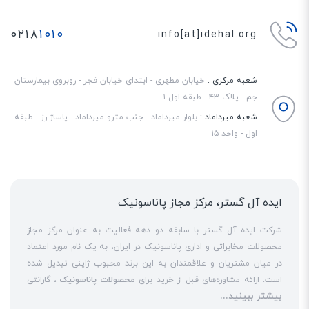
۰۲۱۸
۱۰۱۰
info[at]idehal.org
شعبه مرکزی :
خیابان مطهری - ابتدای خیابان فجر - روبروی بیمارستان
جم - پلاک ۴۳ - طبقه اول ۱
شعبه میرداماد :
بلوار میرداماد - جنب مترو میرداماد - پاساژ رز - طبقه
اول - واحد ۱۵
ایده آل گستر، مرکز مجاز پاناسونیک
شرکت ایده آل گستر با سابقه دو دهه فعالیت به عنوان مرکز مجاز
محصولات مخابراتی و اداری پاناسونیک در ایران، به یک نام مورد اعتماد
در میان مشتریان و علاقمندان به این برند محبوب ژاپنی تبدیل شده
است. ارائه مشاوره‌های قبل از خرید برای
محصولات پاناسونیک
، گارانتی
بیشتر ببینید...
18 ماهه معتبر و شرکتی برای کلیه محصولات عرضه شده و تعهد کامل