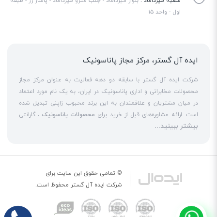
شعبه میرداماد :
بلوار میرداماد - جنب مترو میرداماد - پاساژ رز - طبقه
اول - واحد ۱۵
ایده آل گستر، مرکز مجاز پاناسونیک
شرکت ایده آل گستر با سابقه دو دهه فعالیت به عنوان مرکز مجاز
محصولات مخابراتی و اداری پاناسونیک در ایران، به یک نام مورد اعتماد
در میان مشتریان و علاقمندان به این برند محبوب ژاپنی تبدیل شده
است. ارائه مشاوره‌های قبل از خرید برای
محصولات پاناسونیک
، گارانتی
بیشتر ببینید...
18 ماهه معتبر و شرکتی برای کلیه محصولات عرضه شده و تعهد کامل
به تمامی خدمات
نمایندگی پاناسونیک
در قبال مشتریان عزیز، کلید
واژه‌های سربلندی ایده آل گستر در میان همراهان خود محسوب
می‌شوند. یکی از حوزه‌های اصلی فعالیت ایده آل گستر، نصب و راه‌اندازه
انواع مراکز
سانترال
است. این مهم با اتکا به تکنسین‌های فنی و مجرب
© تمامی حقوق این سایت برای
که در این
نمایندگی سانترال پاناسونیک
حاضر هستند، حاصل می‌شود. به
شرکت
ایده آل گستر
محفوظ است.
عنوان یک
نمایندگی تلفن پاناسونیک
، ایده آل گستر در زمینه کلیه
خدمات مبتنی بر
تلفن
از جمله عرضه
تلفن بیسیم
و
تلفن رومیزی