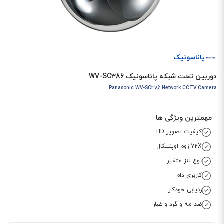
پاناسونیک
دوربین تحت شبکه پاناسونیک WV-SC386
Panasonic WV-SC386 Network CCTV Camera
مهمترین ویژگی ها
کیفیت تصویر HD
72X زوم اوپتیکال
نوع لنز متغیر
کاربری دام
ردیابی خودکار
ضد مه و گرد و غبار