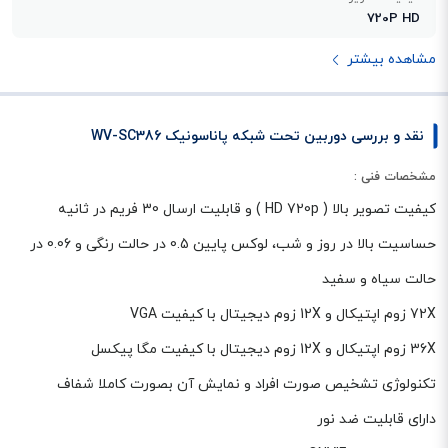
720P HD
مشاهده بیشتر
نقد و بررسی دوربین تحت شبکه پاناسونیک WV-SC386
مشخصات فنی :
کیفیت تصویر بالا ( HD 720p ) و قابلیت ارسال 30 فریم در ثانیه
حساسیت بالا در روز و شب، لوکس پایین 0.5 در حالت رنگی و 0.06 در
حالت سیاه و سفید
72X زوم اپتیکال و 12X زوم دیجیتال با کیفیت VGA
36X زوم اپتیکال و 12X زوم دیجیتال با کیفیت مگا پیکسل
تکنولوژی تشخیص صورت افراد و نمایش آن بصورت کاملا شفاف
دارای قابلیت ضد نور