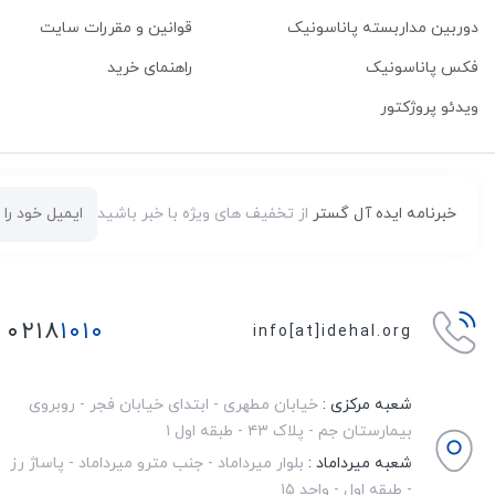
دوربین مداربسته پاناسونیک
قوانین و مقررات سایت
فکس پاناسونیک
راهنمای خرید
ویدئو پروژکتور
خبرنامه ایده آل گستر
از تخفیف های ویژه با خبر باشید
۰۲۱۸
۱۰۱۰
info[at]idehal.org
شعبه مرکزی :
خیابان مطهری - ابتدای خیابان فجر - روبروی
بیمارستان جم - پلاک ۴۳ - طبقه اول ۱
شعبه میرداماد :
بلوار میرداماد - جنب مترو میرداماد - پاساژ رز
- طبقه اول - واحد ۱۵