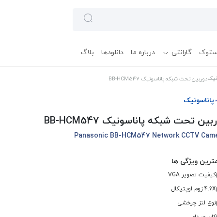
ستوک
گارانتی
درباره ما
دانلودها
بلاگ
ونیک
دوربین تحت شبکه پاناسونیک BB-HCM547
پاناسونیک
بین تحت شبکه پاناسونیک BB-HCM547
Panasonic BB-HCM547 Network CCTV Cam
ترین ویژگی ها
کیفیت تصویر VGA
4.6X زوم اوپتیکال
نوع لنز چرخشی