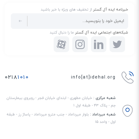
خبرنامه ایده آل گستر
از تخفیف های ویژه با خبر باشید
شبکه‌های اجتماعی ایده آل گستر
ما را دنبال کنید
۰۲۱۸
۱۰۱۰
info[at]idehal.org
شعبه مرکزی :
خیابان مطهری - ابتدای خیابان فجر - روبروی بیمارستان
جم - پلاک ۴۳ - طبقه اول ۱
شعبه میرداماد :
بلوار میرداماد - جنب مترو میرداماد - پاساژ رز - طبقه
اول - واحد ۱۵