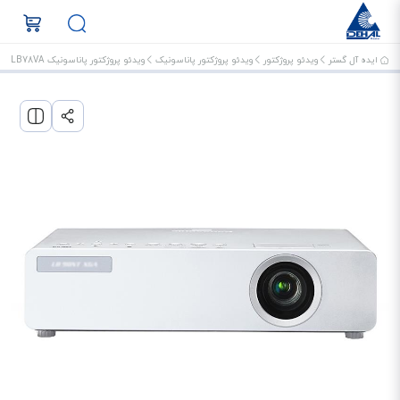
ایده آل گستر
ویدئو پروژکتور
ویدئو پروژکتور پاناسونیک
ویدئو پروژکتور پاناسونیک PT-LB78VA