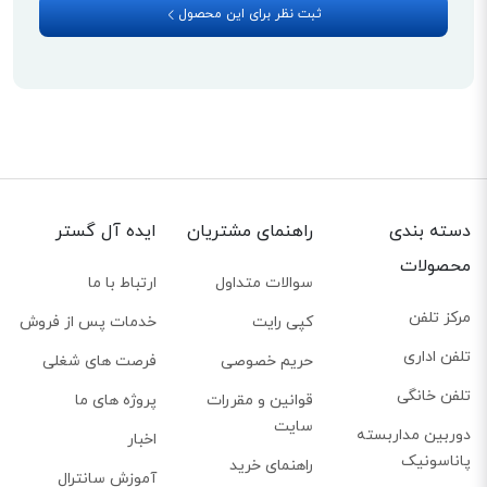
ثبت نظر برای این محصول
دسته بندی
راهنمای مشتریان
ایده آل گستر
محصولات
سوالات متداول
ارتباط با ما
مرکز تلفن
کپی رایت
خدمات پس از فروش
تلفن اداری
حریم خصوصی
فرصت های شغلی
تلفن خانگی
قوانین و مقررات
پروژه های ما
سایت
دوربین مداربسته
اخبار
پاناسونیک
راهنمای خرید
آموزش سانترال