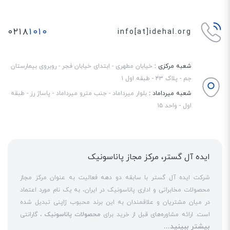
۰۲۱۸
۱۰۱۰
info[at]idehal.org
شعبه مرکزی :
خیابان مطهری - ابتدای خیابان فجر - روبروی بیمارستان
جم - پلاک ۴۳ - طبقه اول ۱
شعبه میرداماد :
بلوار میرداماد - جنب مترو میرداماد - پاساژ رز - طبقه
اول - واحد ۱۵
ایده آل گستر، مرکز مجاز پاناسونیک
شرکت ایده آل گستر با سابقه دو دهه فعالیت به عنوان مرکز مجاز
محصولات مخابراتی و اداری پاناسونیک در ایران، به یک نام مورد اعتماد
در میان مشتریان و علاقمندان به این برند محبوب ژاپنی تبدیل شده
است. ارائه مشاوره‌های قبل از خرید برای
محصولات پاناسونیک
، گارانتی
بیشتر ببینید...
18 ماهه معتبر و شرکتی برای کلیه محصولات عرضه شده و تعهد کامل