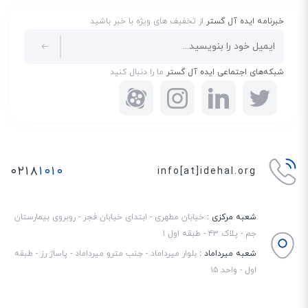
خبرنامه ایده آل گستر
از تخفیف های ویژه با خبر باشید
شبکه‌های اجتماعی ایده آل گستر
ما را دنبال کنید
۰۲۱۸
۱۰۱۰
info[at]idehal.org
شعبه مرکزی :
خیابان مطهری - ابتدای خیابان فجر - روبروی بیمارستان
جم - پلاک ۴۳ - طبقه اول ۱
شعبه میرداماد :
بلوار میرداماد - جنب مترو میرداماد - پاساژ رز - طبقه
اول - واحد ۱۵