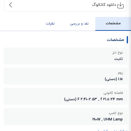
دانلود کاتالوگ
مشخصات
نقد و بررسی
نظرات
مشخصات
نوع لنز
ثابت
زوم
1.1x (دستی)
فاصله کانونی
F 2.41–2.53 , f 21.8-24 mm (دستی)
نوع لامپ
190W , UHM Lamp