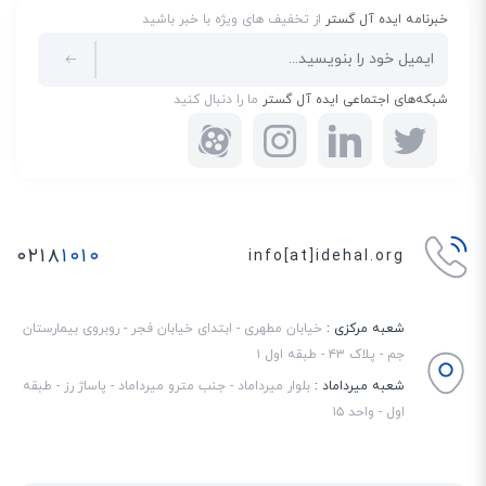
خبرنامه ایده آل گستر
از تخفیف های ویژه با خبر باشید
شبکه‌های اجتماعی ایده آل گستر
ما را دنبال کنید
۰۲۱۸
۱۰۱۰
info[at]idehal.org
شعبه مرکزی :
خیابان مطهری - ابتدای خیابان فجر - روبروی بیمارستان
جم - پلاک ۴۳ - طبقه اول ۱
شعبه میرداماد :
بلوار میرداماد - جنب مترو میرداماد - پاساژ رز - طبقه
اول - واحد ۱۵