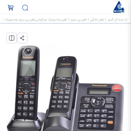
ایده آل گستر
تلفن خانگی
تلفن بی سیم
تلفن پاناسونیک دو گوشی
تلفن بی سیم پاناسونیک KX-TG3822BX