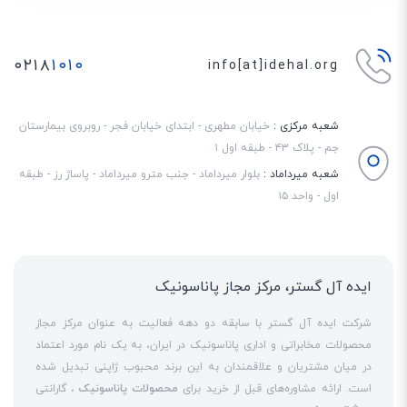
پاناسونیک در ساخت برخی از مدل‌های خود از جمله KX-TG6511 از تکنولوژی DECT
6.0 PLUS استفاده کرده است. این قابلیت سبب می‌شود تا علاوه بر افزایش کیفیت
۰۲۱۸
۱۰۱۰
info[at]idehal.org
مکالمات، امنیت آن‌ها نیز تا حد زیادی بالاتر برود. علاوه بر این، کاربران در صورت
تمایل می‌توانند تعداد گوشی‌های بیسیم دستگاه را تا 6 عدد نیز افزایش دهند.
شعبه مرکزی :
خیابان مطهری - ابتدای خیابان فجر - روبروی بیمارستان
جم - پلاک ۴۳ - طبقه اول ۱
شعبه میرداماد :
بلوار میرداماد - جنب مترو میرداماد - پاساژ رز - طبقه
اول - واحد ۱۵
ایده آل گستر، مرکز مجاز پاناسونیک
شرکت ایده آل گستر با سابقه دو دهه فعالیت به عنوان مرکز مجاز
محصولات مخابراتی و اداری پاناسونیک در ایران، به یک نام مورد اعتماد
در میان مشتریان و علاقمندان به این برند محبوب ژاپنی تبدیل شده
است. ارائه مشاوره‌های قبل از خرید برای
محصولات پاناسونیک
، گارانتی