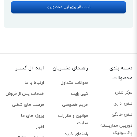
ثبت نظر برای این محصول
کاربران تلفن بیسیم 6511 می‌توانند تا سقف 50 شماره را در حافظه این دستگاه
ذخیره کرده و در مواقع ضروری، به آن‌ها دسترسی داشته باشند. حافظه کالر آیدی
نیز آخرین شماره‌هایی که با شما تماس گرفته‌اند را در خود نگه می‌دارد. حافظه
Redial یا شماره‌گیری مجدد یکی دیگر از قابلیت‌‌های تلفن پاناسونیک KX-TG6511
محسوب می‌شود. در این قسمت، آخرین شماره‌هایی که شما با آن‌ها تماس
گرفته‌اید، ذخیره می‌شوند.
پشتیبانی از منو و تقویم فارسی
دسته بندی
راهنمای مشتریان
ایده آل گستر
بسیاری از افراد، هم‌چنان در برقراری ارتباط با زبان‌های خارجی مشکل دارند. پاناسونیک
محصولات
سوالات متداول
ارتباط با ما
به منظور راحتی هرچه بیشتر کاربران ایرانی، پشتیبانی از منو و تقویم فارسی را در
مرکز تلفن
ساخت تلفن بیسیم KX-TG6511 لحاظ کرده است. این قابلیت، به کاربران کمک
کپی رایت
خدمات پس از فروش
می‌کند تا تنظیمات مختلف دستگاه را به زبان فارسی و بدون هیچ مشکلی، تنظیم
تلفن اداری
حریم خصوصی
فرصت های شغلی
کنند.
تلفن خانگی
قوانین و مقررات
پروژه های ما
سایت
دوربین مداربسته
اخبار
پاناسونیک
راهنمای خرید