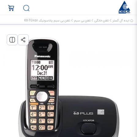
ایده آل گستر
تلفن خانگی
تلفن بی سیم
تلفن بی سیم پاناسونیک KX-TG6511