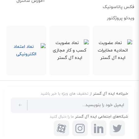
آموزش سانترال
فکس پاناسونیک
ویدئو پروژکتور
پشتیبانی از تکنولوژی ECO
بر اساس این فناوری، اگر گوشی بیسیم در فاصله نزدیکی از دستگاه پایه قرار داشته
خبرنامه ایده آل گستر
از تخفیف های ویژه با خبر باشید
باشد، سیگنال‌های تولید شده توسط تلفن KX-TG2511 کاهش می‌یابند. این موضوع
سبب می‌شود تا مصرف باتری کمتر شده و کاربران بتوانند برای مدت طولانی‌تری از
شبکه‌های اجتماعی ایده آل گستر
ما را دنبال کنید
شارژ گوشی بیسیم استفاده کنند. ECO یکی از تکنولوژی‌های بسیار محبوب در میان
علاقمندان به محیط زیست به شمار می‌رود.
پشتیبانی از تکنولوژی DECT 6.0 PLUS