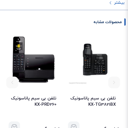
سادگی مشاهده کرده و آن‌ها را از همدیگر تفکیک کنید. صفحه کلید این
تلفن
پاناسونیک
هم دارای نور پس‌زمینه است؛ این موضوع باعث می‌شود تا بدون هیچ
مشکلی، در شب به شماره‌گیری بپردازید. روی پایه‌ی تلفن بیسیم پاناسونیک 3721،
محصولات مشابه
یک ال‌سی‌دی کوچک با نور قرمز وجود دارد که می‌تواند تعداد پیام‌های صوتی ضبط
شده توسط منشی تلفنی را برای شما، نمایش دهد. با بررسی همه جوانب، می‌توان
با قاطعیت اعلام کرد که تلفن بیسیم پاناسونیک KX-TG3721 در میان محصولات
هم‌قیمت خود، بی‌رقیب است. در ادامه، به بررسی مهم‌ترین قابلیت‌های این تلفن
محبوب و پرفروش، خواهیم پرداخت.
منشی تلفنی گوشی پاناسونیک KX-TG3721
با خرید تلفن KX-TG3721 دیگر نگران از دست رفتن تماس‌های خود، نخواهید بود.
وجود قابلیت منشی تلفنی در این مدل، باعث می‌شود تا مخاطبین شما در صورت
تلفن بی سیم پاناسونیک
تلفن بی سیم پاناسونیک
KX-PRD260
KX-TG3821BX
عدم پاسخ‌گویی، به راحتی برایتان پیغام بگذارند. فراموش نکنید که حداکثر زمان
ضبط هر پیغام در تلفن پاناسونیک 3721 مدت 18 دقیقه خواهد بود. امکان گوش
دادن به پیغام‌های ضبط شده، هم از طریق گوشی بی سیم و هم با استفاده از