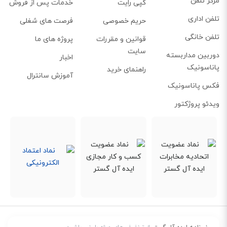
مرکز تلفن
کپی رایت
خدمات پس از فروش
غیر ضرروری، از خواب بیدار شوید؛ قطعا خوشایند نخواهد بود. تلفن بیسیم KX-
تلفن اداری
TG3721 به‌خوبی این مشکل را رفع کرده است. به این منظور، تنها کافیست دستگاه
حریم خصوصی
فرصت های شغلی
تلفن را در حالت Night یا همان شب، قرار دهید. در این صورت، با هر تماس تلنفی،
تلفن خانگی
قوانین و مقررات
پروژه های ما
تنها چراغ نمایش‌گر روشن شده و هیچ صدایی، به گوش شما، نخواهد رسید.
سایت
دوربین مداربسته
اخبار
پاناسونیک
راهنمای خرید
آموزش سانترال
فکس پاناسونیک
ویدئو پروژکتور