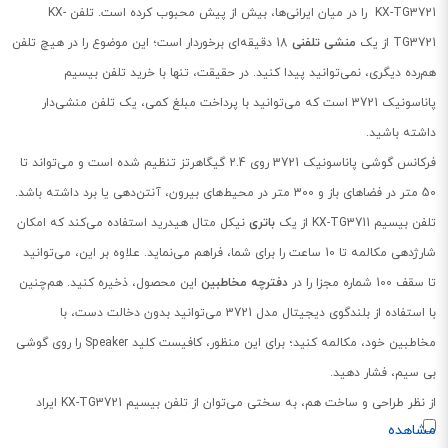
KX-TG3721 را در میان ایرانی‌ها، بیش از پیش محبوب کرده است. تلفن KX-
TG3721 از یک
منشی تلفنی
18 دقیقه‌ای برخوردار است؛ این موضوع را در هیچ تلفن
هم‌رده دیگری، نمی‌توانید پیدا کنید. در حقیقت، تنها با خرید تلفن بیسیم
پاناسونیک 3721 است که می‌توانید با پرداخت مبلغ کمی، یک تلفن منشی‌دار
داشته باشید.
فرکانس گوشی پاناسونیک 3721 روی 2.4 گیگاهرتز تنظیم شده است و می‌تواند تا
50 متر در فضاهای باز و 300 متر در محیط‌های بیرون، آنتن‌دهی یا برد داشته باشد.
تلفن بیسیم KX-TG3711 از یک
باتری
نیکل متال هیدرید استفاده می‌کند که امکان
شارژدهی مکالمه تا 10 ساعت را برای شما، فراهم می‌نماید. علاوه بر این، می‌توانید
تا سقف 100 شماره مجزا را در
دفترچه مخاطبین
این محصول، ذخیره کنید. هم‌چنین
با استفاده از بلندگوی دیجیتال مدل 3721 می‌توانید بدون دخالت دست، با
مخاطبین خود، مکالمه کنید؛ برای این منظور، کافیست کلید Speaker را روی گوشی
بی سیم، فشار دهید.
از نظر طراحی و ساخت هم، به سختی می‌توان از تلفن بیسیم KX-TG3721 ایراد
گرفت. روی نمایشگر 1.8 اینچی گوشی بیسیم، می‌توانید تمامی شماره‌ها را به