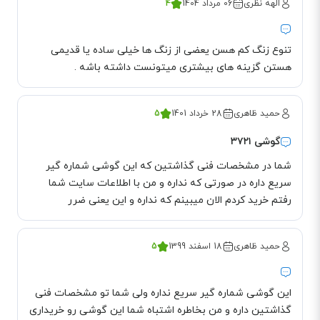
الهه نظری
06 مرداد 1404
4
کلیدها در نبود نور هم، امکان‌پذیر باشد. سه کلید منو درست در زیر نمایش‌گر قرار
گرفته‌اند که با استفاده از آن‌ها، می‌توانید تنظیمات مختلف گوشی را انجام دهید.
چهار کلید پاسخ‌دهی به تماس، قطع کردن تماس، Speaker و ECO در اطراف کلید
تنوع زنگ کم هسن یعضی از زنگ ها خیلی ساده یا قدیمی
هستن گزینه های بیشتری میتونست داشته باشه .
بزرگ چهار جهته، قرار گرفته‌اند. پس از آن‌ها هم، 12 کلید شماره‌گیر روی بدنه گوشی
بی‌سیم 3721 تعبیه شده‌اند.
مسدود کردن تماس های ورودی در تلفن پاناسونیک 3721
حمید ظاهری
28 خرداد 1401
5
یکی دیگر از قابلیت‌های تلفن KX-TG3721 لیست سیاه یا همان Call Block است. بر
گوشی ۳۷۲۱
این اساس، می‌توانید شماره‌های مزاحم، ناشناس یا تبلیغاتی را وارد این لیست کرده
شما در مشخصات فنی گذاشتین که این گوشی شماره گیر
و برای همیشه، از دست آن‌ها خلاص شوید. فراموش نکنید که لیست سیاه تلفن
سریع داره در صورتی که نداره و من با اطلاعات سایت شما
رفتم خرید کردم الان میبینم که نداره و این یعنی ضرر
3721 می‌تواند تا 50 شماره را در خود، جای دهد.
حمید ظاهری
18 اسفند 1399
5
این گوشی شماره گیر سریع نداره ولی شما تو مشخصات فنی
گذاشتین داره و من بخاطره اشتباه شما این گوشی رو خریداری