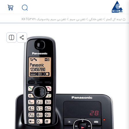
ایده آل گستر
تلفن خانگی
تلفن بی سیم
تلفن بی سیم پاناسونیک KX-TG3721