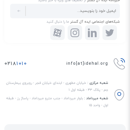
خبرنامه ایده آل گستر
از تخفیف های ویژه با خبر باشید
شبکه‌های اجتماعی ایده آل گستر
ما را دنبال کنید
۰۲۱۸
۱۰۱۰
info[at]idehal.org
شعبه مرکزی :
خیابان مطهری - ابتدای خیابان فجر - روبروی بیمارستان
جم - پلاک ۴۳ - طبقه اول ۱
شعبه میرداماد :
بلوار میرداماد - جنب مترو میرداماد - پاساژ رز - طبقه
اول - واحد ۱۵