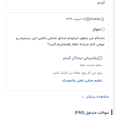
کردم
shakiba
18 اسفند 1399
سوال
باسلام من چطور میتونم صدای منشی تلفنی این بیسیم رو
عوض کنم میشه لطفا راهنماییم کنید؟
قابلیت استفاده در نبود برق
یکی دیگر از ویژگی‌های طلایی تلفن بیسیم پاناسونیک KX-TG3721 امکان استفاده
پشتیبانی ایده‌آل گستر
در نبود برق است. به این منظور، تنها کافیست گوشی بیسیم را روی دستگاه پایه
سلام خدمت شما
قرار داده و کلید اسپیکر را فشار دهید. البته در نظر داشته باشید، مدت زمانی که
برای این کار روی مقاله زیر کلیک کنید:
می‌توانید از تلفن 3721 بدون وجود برق استفاده کنید، به میزان شارژ باتری گوشی
تنظیم منشی تلفنی پاناسونیک
بیسیم، بستگی دارد.
تکنولوژی ECO در گوشی تلفن بیسیم KX-TG3721
مشاهده بیشتر
یک کلید ECO روی گوشی بیسیم KX-TG3721 تعبیه شده است. با استفاده از این
کلید، می‌توانید مصرف باتری تلفن را تا حد زیادی کاهش دهید. این قابلیت به این
سوالات متداول (FAQ)