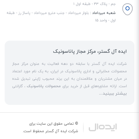
جم - پلاک ۴۳ - طبقه اول ۱
شعبه میرداماد :
بلوار میرداماد - جنب مترو میرداماد - پاساژ رز - طبقه
اول - واحد ۱۵
ایده آل گستر، مرکز مجاز پاناسونیک
شرکت ایده آل گستر با سابقه دو دهه فعالیت به عنوان مرکز مجاز
محصولات مخابراتی و اداری پاناسونیک در ایران، به یک نام مورد اعتماد
در میان مشتریان و علاقمندان به این برند محبوب ژاپنی تبدیل شده
است. ارائه مشاوره‌های قبل از خرید برای
محصولات پاناسونیک
، گارانتی
بیشتر ببینید...
18 ماهه معتبر و شرکتی برای کلیه محصولات عرضه شده و تعهد کامل
به تمامی خدمات
نمایندگی پاناسونیک
در قبال مشتریان عزیز، کلید
واژه‌های سربلندی ایده آل گستر در میان همراهان خود محسوب
می‌شوند. یکی از حوزه‌های اصلی فعالیت ایده آل گستر، نصب و راه‌اندازه
انواع مراکز
سانترال
است. این مهم با اتکا به تکنسین‌های فنی و مجرب
© تمامی حقوق این سایت برای
که در این
نمایندگی سانترال پاناسونیک
حاضر هستند، حاصل می‌شود. به
شرکت
ایده آل گستر
محفوظ است.
عنوان یک
نمایندگی تلفن پاناسونیک
، ایده آل گستر در زمینه کلیه