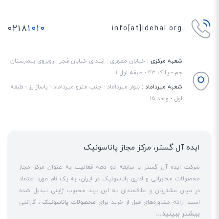
۰۲۱۸
۱۰۱۰
info[at]idehal.org
شعبه مرکزی :
خیابان مطهری - ابتدای خیابان فجر - روبروی بیمارستان
جم - پلاک ۴۳ - طبقه اول ۱
شعبه میرداماد :
بلوار میرداماد - جنب مترو میرداماد - پاساژ رز - طبقه
اول - واحد ۱۵
ایده آل گستر، مرکز مجاز پاناسونیک
شرکت ایده آل گستر با سابقه دو دهه فعالیت به عنوان مرکز مجاز
محصولات مخابراتی و اداری پاناسونیک در ایران، به یک نام مورد اعتماد
در میان مشتریان و علاقمندان به این برند محبوب ژاپنی تبدیل شده
است. ارائه مشاوره‌های قبل از خرید برای
محصولات پاناسونیک
، گارانتی
بیشتر ببینید...
18 ماهه معتبر و شرکتی برای کلیه محصولات عرضه شده و تعهد کامل