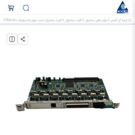
ایده آل گستر
مرکز تلفن سانترال
کارت سانترال
کارت سانترال دست دوم پاناسونیک KX-TDA0170