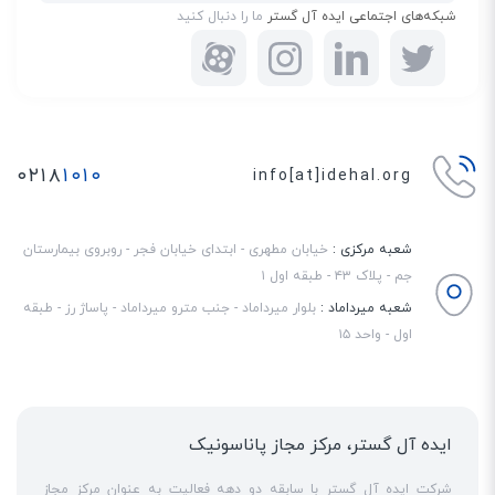
شبکه‌های اجتماعی ایده آل گستر
ما را دنبال کنید
۰۲۱۸
۱۰۱۰
info[at]idehal.org
شعبه مرکزی :
خیابان مطهری - ابتدای خیابان فجر - روبروی بیمارستان
جم - پلاک ۴۳ - طبقه اول ۱
شعبه میرداماد :
بلوار میرداماد - جنب مترو میرداماد - پاساژ رز - طبقه
اول - واحد ۱۵
ایده آل گستر، مرکز مجاز پاناسونیک
شرکت ایده آل گستر با سابقه دو دهه فعالیت به عنوان مرکز مجاز