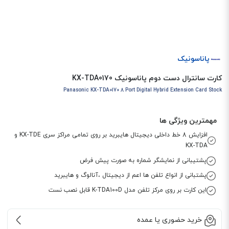
پاناسونیک
کارت سانترال دست دوم پاناسونیک KX-TDA0170
Panasonic KX-TDA0170 8 Port Digital Hybrid Extension Card Stock
مهمترین ویژگی ها
افزایش 8 خط داخلی دیجیتال هایبرید بر روی تمامی مراکز سری KX-TDE و
KX-TDA
پشتیبانی از نمایشگر شماره به صورت پیش فرض
پشتبانی از انواع تلفن ها اعم از دیجیتال ،آنالوگ و هایبرید
این کارت بر روی مرکز تلفن مدل K-TDA100D قابل نصب نست
خرید حضوری یا عمده