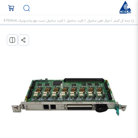
ایده آل گستر
مرکز تلفن سانترال
کارت سانترال
کارت سانترال دست دوم پاناسونیک KX-TDA6181