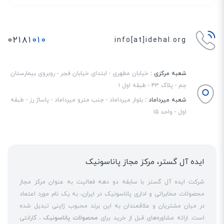
۰۲۱۸
۱۰۱۰
info[at]idehal.org
شعبه مرکزی :
خیابان مطهری - ابتدای خیابان فجر - روبروی بیمارستان
جم - پلاک ۴۳ - طبقه اول ۱
شعبه میرداماد :
بلوار میرداماد - جنب مترو میرداماد - پاساژ رز - طبقه
اول - واحد ۱۵
ایده آل گستر، مرکز مجاز پاناسونیک
شرکت ایده آل گستر با سابقه دو دهه فعالیت به عنوان مرکز مجاز
محصولات مخابراتی و اداری پاناسونیک در ایران، به یک نام مورد اعتماد
در میان مشتریان و علاقمندان به این برند محبوب ژاپنی تبدیل شده
است. ارائه مشاوره‌های قبل از خرید برای
محصولات پاناسونیک
، گارانتی