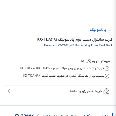
پاناسونیک
کارت سانترال دست دوم پاناسونیک KX-TDA6181
Panasonic KX-TDA6181 16 Port Analog Trunk Card Stock
مهمترین ویژگی ها
افزایش ۱۶ خط شهری بر روی مراکز سری KX-TDE600.KX-TDA600
پشتیبانی از نمایشگر شماره در صورت نصب کارت KX-TDA0193
خرید حضوری یا عمده