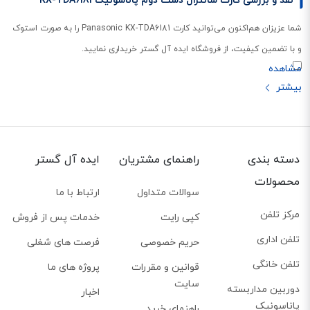
نقد و بررسی کارت سانترال دست دوم پاناسونیک KX-TDA6181
شما عزیزان هم‌اکنون می‌توانید کارت Panasonic KX-TDA6181 را به صورت استوک
و با تضمین کیفیت، از فروشگاه ایده آل گستر خریداری نمایید.
دسته بندی
راهنمای مشتریان
ایده آل گستر
محصولات
سوالات متداول
ارتباط با ما
مرکز تلفن
کپی رایت
خدمات پس از فروش
تلفن اداری
حریم خصوصی
فرصت های شغلی
تلفن خانگی
قوانین و مقررات
پروژه های ما
سایت
دوربین مداربسته
اخبار
پاناسونیک
راهنمای خرید