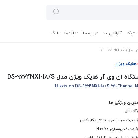
ستوک
گارانتی
درباره ما
دانلودها
بلاگ
DS-9664NXI
هایک ویژن
گاه ان وی آر هایک ویژن مدل DS-9664NXI-I8/S
Hikvision DS-9664NXI-I8/S 64-Channel 
ترین ویژگی ها
64 کانال
کیفیت ضبط تصویر تا 32 مگاپیکسل
فرمت ذخیره‌سازی +H.265