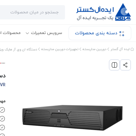
دسته بندی محصولات
سرویس تعمیرات
محصولات ا
ایده آل گستر
دوربین مداربسته
تجهیزات دوربین مداربسته
دستگاه ان وی آر هایک ویژن مدل -I8/S
دست
NVR
مهم