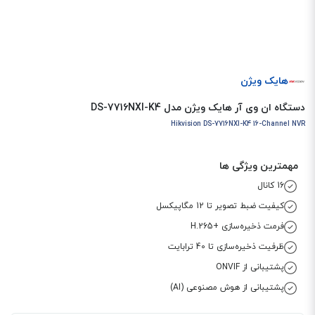
هایک ویژن
دستگاه ان وی آر هایک ویژن مدل DS-7716NXI-K4
Hikvision DS-7716NXI-K4 16-Channel NVR
مهمترین ویژگی ها
16 کانال
کیفیت ضبط تصویر تا 12 مگاپیکسل
فرمت ذخیره‌سازی +H.265
ظرفیت ذخیره‌سازی تا 40 ترابایت
پشتیبانی از ONVIF
پشتیبانی از هوش مصنوعی (AI)