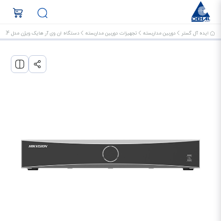
ایده آل گستر
دوربین مداربسته
تجهیزات دوربین مداربسته
دستگاه ان وی آر هایک ویژن مدل DS-7716NXI-K4