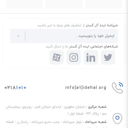
خبرنامه ایده آل گستر
از تخفیف های ویژه با خبر باشید
شبکه‌های اجتماعی ایده آل گستر
ما را دنبال کنید
۰۲۱۸
۱۰۱۰
info[at]idehal.org
شعبه مرکزی :
خیابان مطهری - ابتدای خیابان فجر - روبروی بیمارستان
جم - پلاک ۴۳ - طبقه اول ۱
شعبه میرداماد :
بلوار میرداماد - جنب مترو میرداماد - پاساژ رز - طبقه