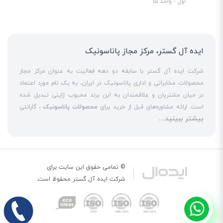
اول - واحد ۱۵
ایده آل گستر، مرکز مجاز پاناسونیک
شرکت ایده آل گستر با سابقه دو دهه فعالیت به عنوان مرکز مجاز
محصولات مخابراتی و اداری پاناسونیک در ایران، به یک نام مورد اعتماد
در میان مشتریان و علاقمندان به این برند محبوب ژاپنی تبدیل شده
است. ارائه مشاوره‌های قبل از خرید برای
محصولات پاناسونیک
، گارانتی
بیشتر ببینید...
18 ماهه معتبر و شرکتی برای کلیه محصولات عرضه شده و تعهد کامل
به تمامی خدمات
نمایندگی پاناسونیک
در قبال مشتریان عزیز، کلید
واژه‌های سربلندی ایده آل گستر در میان همراهان خود محسوب
می‌شوند. یکی از حوزه‌های اصلی فعالیت ایده آل گستر، نصب و راه‌اندازه
انواع مراکز
سانترال
است. این مهم با اتکا به تکنسین‌های فنی و مجرب
© تمامی حقوق این سایت برای
که در این
نمایندگی سانترال پاناسونیک
حاضر هستند، حاصل می‌شود. به
شرکت
ایده آل گستر
محفوظ است.
عنوان یک
نمایندگی تلفن پاناسونیک
، ایده آل گستر در زمینه کلیه
خدمات مبتنی بر
تلفن
از جمله عرضه
تلفن بیسیم
و
تلفن رومیزی
اورجینال،
تلفن سانترال
و
تلفن پاناسونیک
تحت شبکه و خرید
تلفن ویپ