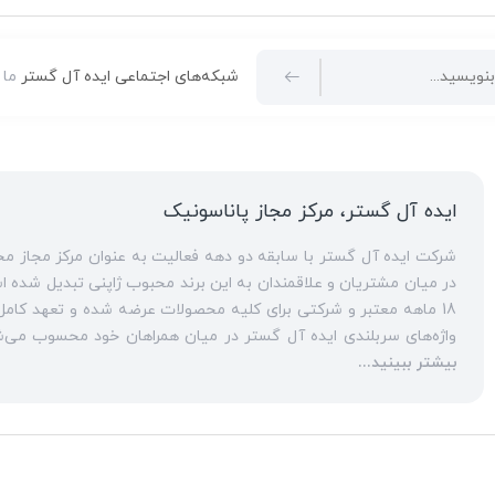
شبکه‌های اجتماعی ایده آل گستر
ما 
ایده آل گستر، مرکز مجاز پاناسونیک
در میان مشتریان و علاقمندان به این برند محبوب ژاپنی تبدیل شده است. ارائه مشاوره‌های قبل از خرید برای
18 ماهه معتبر و شرکتی برای کلیه محصولات عرضه شده و تعهد کامل به تمامی خدمات
انواع مراکز
بیشتر ببینید...
سانترال
است. این مهم با اتکا به تکنسین‌های فنی و مجرب که در این
به عنوان یک
نمایندگی تلفن پاناسونیک
، ایده آل گستر در زمینه کلیه خدمات مبتنی بر
اورجینال،
تلفن سانترال
و
تلفن پاناسونیک
تحت شبکه و خرید
تلفن و
حوزه‌های همراهی ایده آل گستر با مشتریان گرامی، فعالیت به عنو
پاناسونیک
یکی از مهم‌ترین تخصص‌های تکنسین‌های کارآزموده و باتجربه این مجموعه، محسوب می‌شود. در سال‌های ا