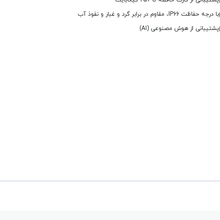
پشتیبانی از کارت حافظه تا 256 گیگابایت
با درجه حفاظت IP66، مقاوم در برابر گرد و غبار و نفوذ آب
پشتیبانی از هوش مصنوعی (AI)