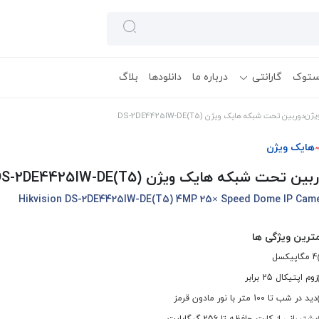
ستوک
گارانتی
درباره ما
دانلودها
بلاگ
یژن
دوربین تحت شبکه هایک ویژن DS-2DE4425IW-DE(T5)
هایک ویژن
ین تحت شبکه هایک ویژن DS-2DE4425IW-DE(T5)
Hikvision DS-2DE4425IW-DE(T5) 4MP 25× Speed Dome IP Cam
ترین ویژگی ها
4 مگاپیکسل
زوم اپتیکال 25 برابر
دید در شب تا 100 متر با نور مادون قرمز