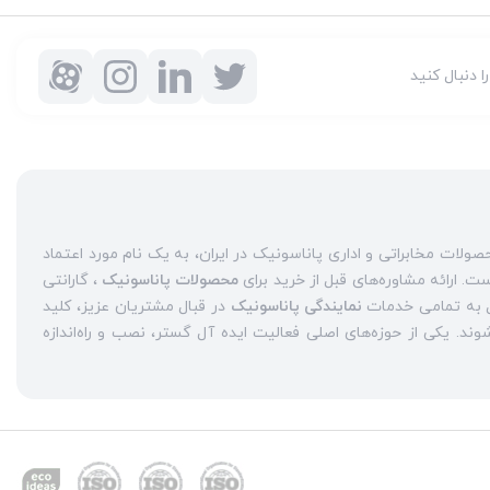
را دنبال کنید
شرکت ایده آل گستر با سابقه دو دهه فعالیت به عنوان مرکز مجاز محصولات مخابراتی و اداری پاناسونیک در ایران، به یک نام مورد اعتماد
محصولات پاناسونیک
، گارانتی
نمایندگی پاناسونیک
در قبال مشتریان عزیز، کلید
واژه‌های سربلندی ایده آل گستر در میان همراهان خود محسوب می‌شوند. یکی از حوزه‌های اصلی فعالیت ایده آل گستر، نصب و راه‌اندازه
نمایندگی سانترال پاناسونیک
حاضر هستند، حاصل می‌شود.
تلفن
از جمله عرضه
تلفن بیسیم
و
تلفن رومیزی
یپ
حضوری پررنگ را در بازارهای داخلی تجربه کرده است. یکی دیگر از
ان
نمایندگی تعمیرات تلفن پاناسونیک در تهران است
.
تعمیر تلفن
خیر ایده‌آل گستر