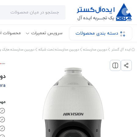
دسته بندی محصولات
سرویس تعمیرات
محصولات ا
ایده آل گستر
دوربین مداربسته
دوربین مداربسته تحت شبکه
دوربین مداربسته هایک و
دورب
era
مهم