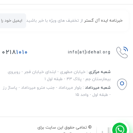
خبرنامه ایده آل گستر
از تخفیف های ویژه با خبر باشید
۰۲۱۸
۱۰۱۰
info[at]idehal.org
شعبه مرکزی :
خیابان مطهری - ابتدای خیابان فجر - روبروی
بیمارستان جم - پلاک ۴۳ - طبقه اول ۱
شعبه میرداماد :
بلوار میرداماد - جنب مترو میرداماد - پاساژ رز
- طبقه اول - واحد ۱۵
© تمامی حقوق این سایت برای