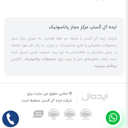
ایده آل گستر، مرکز مجاز پاناسونیک
شرکت ایده آل گستر با سابقه دو دهه فعالیت به عنوان مرکز مجاز
محصولات مخابراتی و اداری پاناسونیک در ایران، به یک نام مورد اعتماد
در میان مشتریان و علاقمندان به این برند محبوب ژاپنی تبدیل شده
است. ارائه مشاوره‌های قبل از خرید برای
محصولات پاناسونیک
، گارانتی
بیشتر ببینید...
18 ماهه معتبر و شرکتی برای کلیه محصولات عرضه شده و تعهد کامل
به تمامی خدمات
نمایندگی پاناسونیک
در قبال مشتریان عزیز، کلید
واژه‌های سربلندی ایده آل گستر در میان همراهان خود محسوب
می‌شوند. یکی از حوزه‌های اصلی فعالیت ایده آل گستر، نصب و راه‌اندازه
انواع مراکز
سانترال
است. این مهم با اتکا به تکنسین‌های فنی و مجرب
© تمامی حقوق این سایت برای
که در این
نمایندگی سانترال پاناسونیک
حاضر هستند، حاصل می‌شود. به
شرکت
ایده آل گستر
محفوظ است.
عنوان یک
نمایندگی تلفن پاناسونیک
، ایده آل گستر در زمینه کلیه
خدمات مبتنی بر
تلفن
از جمله عرضه
تلفن بیسیم
و
تلفن رومیزی
اورجینال،
تلفن سانترال
و
تلفن پاناسونیک
تحت شبکه و خرید
تلفن ویپ
حضوری پررنگ را در بازارهای داخلی تجربه کرده است. یکی دیگر از