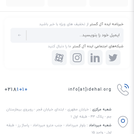
خبرنامه ایده آل گستر
از تخفیف های ویژه با خبر باشید
شبکه‌های اجتماعی ایده آل گستر
ما را دنبال کنید
۰۲۱۸
۱۰۱۰
info[at]idehal.org
شعبه مرکزی :
خیابان مطهری - ابتدای خیابان فجر - روبروی بیمارستان
جم - پلاک ۴۳ - طبقه اول ۱
شعبه میرداماد :
بلوار میرداماد - جنب مترو میرداماد - پاساژ رز - طبقه
اول - واحد ۱۵