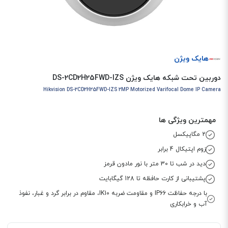
هایک ویژن
دوربین تحت شبکه هایک ویژن DS-2CD2H25FWD-IZS
Hikvision DS-2CD2H25FWD-IZS 2MP Motorized Varifocal Dome IP Camera
مهمترین ویژگی ها
2 مگاپیکسل
زوم اپتیکال 4 برابر
دید در شب تا 30 متر با نور مادون قرمز
پشتیبانی از کارت حافظه تا 128 گیگابایت
با درجه حفاظت IP66 و مقاومت ضربه IK10، مقاوم در برابر گرد و غبار، نفوذ
آب و خرابکاری