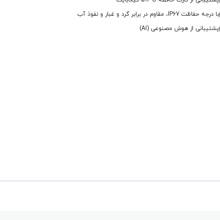
پشتیبانی از کارت حافظه تا 512 گیگابایت
با درجه حفاظت IP67، مقاوم در برابر گرد و غبار و نفوذ آب
پشتیبانی از هوش مصنوعی (AI)