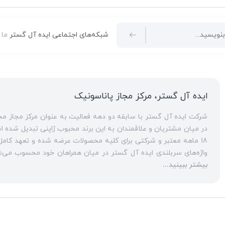
شبکه‌های اجتماعی ایده آل گستر
ما 
ایده آل گستر، مرکز مجاز پاناسونیک
در میان مشتریان و علاقمندان به این برند محبوب ژاپنی تبدیل شده است. ارائه مشاوره‌های قبل از خرید برای
18 ماهه معتبر و شرکتی برای کلیه محصولات عرضه شده و تعهد کامل به تمامی خدمات
انواع مراکز
بیشتر ببینید...
سانترال
است. این مهم با اتکا به تکنسین‌های فنی و مجرب که در این
به عنوان یک
نمایندگی تلفن پاناسونیک
، ایده آل گستر در زمینه کلیه خدمات مبتنی بر
اورجینال،
تلفن سانترال
و
تلفن پاناسونیک
تحت شبکه و خرید
تلفن و
حوزه‌های همراهی ایده آل گستر با مشتریان گرامی، فعالیت به عنو
پاناسونیک
یکی از مهم‌ترین تخصص‌های تکنسین‌های کارآزموده و باتجربه این مجموعه، محسوب می‌شود. در سال‌های ا