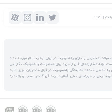
را دنبال کنید
شرکت ایده آل گستر با سابقه دو دهه فعالیت به عنوان مرکز مجاز محصولات مخابراتی و اداری پاناسونیک در ایران، به یک نام مورد اعتماد
محصولات پاناسونیک
، گارانتی
نمایندگی پاناسونیک
در قبال مشتریان عزیز، کلید
واژه‌های سربلندی ایده آل گستر در میان همراهان خود محسوب می‌شوند. یکی از حوزه‌های اصلی فعالیت ایده آل گستر، نصب و راه‌اندازه
نمایندگی سانترال پاناسونیک
حاضر هستند، حاصل می‌شود.
تلفن
از جمله عرضه
تلفن بیسیم
و
تلفن رومیزی
یپ
حضوری پررنگ را در بازارهای داخلی تجربه کرده است. یکی دیگر از
ان
نمایندگی تعمیرات تلفن پاناسونیک در تهران است
.
تعمیر تلفن
خیر ایده‌آل گستر