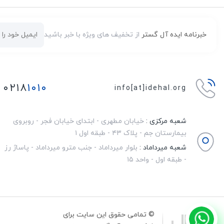
خبرنامه ایده آل گستر
از تخفیف های ویژه با خبر باشید
۰۲۱۸
۱۰۱۰
info[at]idehal.org
شعبه مرکزی :
خیابان مطهری - ابتدای خیابان فجر - روبروی
بیمارستان جم - پلاک ۴۳ - طبقه اول ۱
شعبه میرداماد :
بلوار میرداماد - جنب مترو میرداماد - پاساژ رز
- طبقه اول - واحد ۱۵
© تمامی حقوق این سایت برای