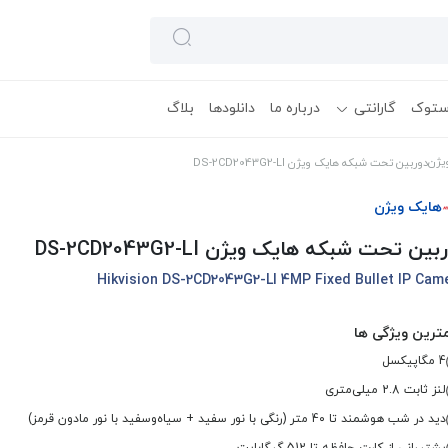
ستوک
گارانتی
درباره ما
دانلودها
بلاگ
یژن
دوربین تحت شبکه هایک ویژن DS-2CD2043G2-LI
هایک ویژن
بین تحت شبکه هایک ویژن DS-2CD2043G2-LI
Hikvision DS-2CD2043G2-LI 4MP Fixed Bullet IP Cam
ترین ویژگی ها
4 مگاپیکسل
لنز ثابت 2.8 میلی‌متری
دید در شب هوشمند تا 4۰ متر (رنگی با نور سفید + سیاه‌وسفید با نور مادون قرمز)