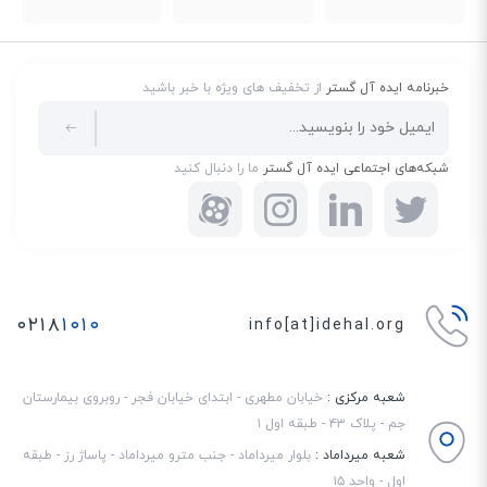
خبرنامه ایده آل گستر
از تخفیف های ویژه با خبر باشید
شبکه‌های اجتماعی ایده آل گستر
ما را دنبال کنید
۰۲۱۸
۱۰۱۰
info[at]idehal.org
شعبه مرکزی :
خیابان مطهری - ابتدای خیابان فجر - روبروی بیمارستان
جم - پلاک ۴۳ - طبقه اول ۱
شعبه میرداماد :
بلوار میرداماد - جنب مترو میرداماد - پاساژ رز - طبقه
اول - واحد ۱۵