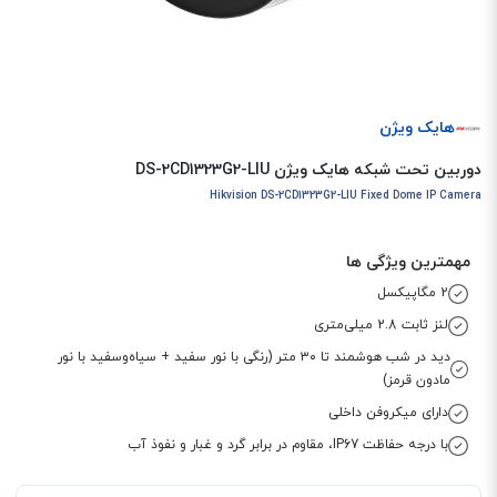
هایک ویژن
دوربین تحت شبکه هایک ویژن DS-2CD1323G2-LIU
Hikvision DS-2CD1323G2-LIU Fixed Dome IP Camera
مهمترین ویژگی ها
2 مگاپیکسل
لنز ثابت 2.8 میلی‌متری
دید در شب هوشمند تا ۳۰ متر (رنگی با نور سفید + سیاه‌وسفید با نور
مادون قرمز)
دارای میکروفن داخلی
با درجه حفاظت IP67، مقاوم در برابر گرد و غبار و نفوذ آب