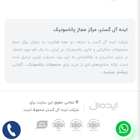
ایده آل گستر، مرکز مجاز پاناسونیک
شرکت ایده آل گستر با سابقه دو دهه فعالیت به عنوان مرکز مجاز
محصولات مخابراتی و اداری پاناسونیک در ایران، به یک نام مورد اعتماد
در میان مشتریان و علاقمندان به این برند محبوب ژاپنی تبدیل شده
است. ارائه مشاوره‌های قبل از خرید برای
محصولات پاناسونیک
، گارانتی
بیشتر ببینید...
18 ماهه معتبر و شرکتی برای کلیه محصولات عرضه شده و تعهد کامل
به تمامی خدمات
نمایندگی پاناسونیک
در قبال مشتریان عزیز، کلید
واژه‌های سربلندی ایده آل گستر در میان همراهان خود محسوب
می‌شوند. یکی از حوزه‌های اصلی فعالیت ایده آل گستر، نصب و راه‌اندازه
انواع مراکز
سانترال
است. این مهم با اتکا به تکنسین‌های فنی و مجرب
© تمامی حقوق این سایت برای
که در این
نمایندگی سانترال پاناسونیک
حاضر هستند، حاصل می‌شود. به
شرکت
ایده آل گستر
محفوظ است.
عنوان یک
نمایندگی تلفن پاناسونیک
، ایده آل گستر در زمینه کلیه
خدمات مبتنی بر
تلفن
از جمله عرضه
تلفن بیسیم
و
تلفن رومیزی
اورجینال،
تلفن سانترال
و
تلفن پاناسونیک
تحت شبکه و خرید
تلفن ویپ
حضوری پررنگ را در بازارهای داخلی تجربه کرده است. یکی دیگر از