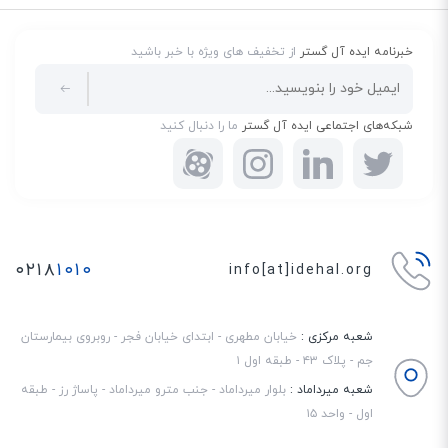
خبرنامه ایده آل گستر
از تخفیف های ویژه با خبر باشید
شبکه‌های اجتماعی ایده آل گستر
ما را دنبال کنید
۰۲۱۸
۱۰۱۰
info[at]idehal.org
شعبه مرکزی :
خیابان مطهری - ابتدای خیابان فجر - روبروی بیمارستان
جم - پلاک ۴۳ - طبقه اول ۱
شعبه میرداماد :
بلوار میرداماد - جنب مترو میرداماد - پاساژ رز - طبقه
اول - واحد ۱۵