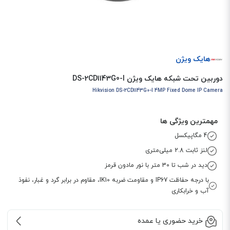
هایک ویژن
دوربین تحت شبکه هایک ویژن DS-2CD1143G0-I
Hikvision DS-2CD1143G0-I 4MP Fixed Dome IP Camera
مهمترین ویژگی ها
4 مگاپیکسل
لنز ثابت 2.8 میلی‌متری
دید در شب تا 30 متر با نور مادون قرمز
با درجه حفاظت IP67 و مقاومت ضربه IK10، مقاوم در برابر گرد و غبار، نفوذ
آب و خرابکاری
خرید حضوری یا عمده